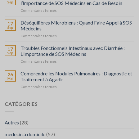
chez
Sep
l’Importance de SOS Médecins en Cas de Besoin
l’Adulte
sur
Commentaires fermés
Probiotiques
et
Déséquilibres Microbiens : Quand Faire Appel à SOS
17
Prébiotiques
Sep
Médecins
:
sur
Commentaires fermés
Leur
Déséquilibres
Rôle
Microbiens
Troubles Fonctionnels Intestinaux avec Diarrhée :
et
17
:
l’Importance
Sep
L’Importance de SOS Médecins
Quand
de
sur
Commentaires fermés
Faire
SOS
Troubles
Appel
Médecins
Fonctionnels
Comprendre les Nodules Pulmonaires : Diagnostic et
à
26
en
Intestinaux
SOS
Mai
Traitement à Agadir
Cas
avec
Médecins
de
sur
Commentaires fermés
Diarrhée
Besoin
Comprendre
:
les
L’Importance
Nodules
CATÉGORIES
de
Pulmonaires
SOS
:
Médecins
Diagnostic
Autres
(28)
et
Traitement
medecin à domicile
(57)
à