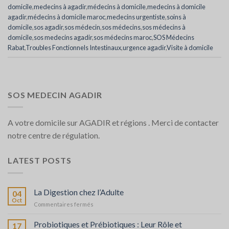
domicile
,
medecins à agadir
,
médecins à domicile
,
medecins à domicile
agadir
,
médecins à domicile maroc
,
medecins urgentiste
,
soins à
domicile
,
sos agadir
,
sos médecin
,
sos médecins
,
sos médecins à
domicile
,
sos medecins agadir
,
sos médecins maroc
,
SOS Médecins
Rabat
,
Troubles Fonctionnels Intestinaux
,
urgence agadir
,
Visite à domicile
SOS MEDECIN AGADIR
A votre domicile sur AGADIR et régions . Merci de contacter
notre centre de régulation.
LATEST POSTS
La Digestion chez l’Adulte
04
Oct
sur
Commentaires fermés
La
Digestion
Probiotiques et Prébiotiques : Leur Rôle et
17