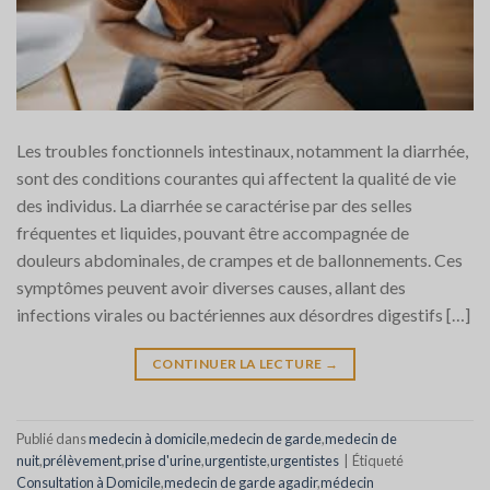
Les troubles fonctionnels intestinaux, notamment la diarrhée,
sont des conditions courantes qui affectent la qualité de vie
des individus. La diarrhée se caractérise par des selles
fréquentes et liquides, pouvant être accompagnée de
douleurs abdominales, de crampes et de ballonnements. Ces
symptômes peuvent avoir diverses causes, allant des
infections virales ou bactériennes aux désordres digestifs […]
CONTINUER LA LECTURE
→
Publié dans
medecin à domicile
,
medecin de garde
,
medecin de
nuit
,
prélèvement
,
prise d'urine
,
urgentiste
,
urgentistes
|
Étiqueté
‎Consultation à Domicile
,
medecin de garde agadir
,
médecin