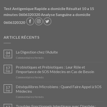
Test Antigenique Rapide a domicile Résultat 10 a 15
minutes 0606320320
Analyse Sanguine a domicile
0606320320
ARTICLE RÉCENTS
La Digestion chez l’Adulte
04
Oct
sur
Commentaires fermés
La
Digestion
Probiotiques et Prébiotiques : Leur Rôle et
17
chez
Sep
l’Importance de SOS Médecins en Cas de Besoin
l’Adulte
sur
Commentaires fermés
Probiotiques
et
Déséquilibres Microbiens : Quand Faire Appel à SOS
17
Prébiotiques
Sep
Médecins
:
sur
Commentaires fermés
Leur
Déséquilibres
Rôle
Microbiens
Troubles Fonctionnels Intestinaux avec Diarrhée :
et
17