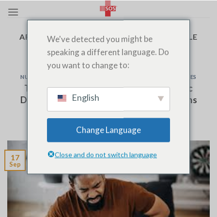
Passer
au
contenu
ARCHIVES PAR TAGS:
MEDECINS À DOMICILE
We've detected you might be
AGADIR
speaking a different language. Do
you want to change to:
MEDECIN À DOMICILE
,
MEDECIN DE GARDE
,
MEDECIN DE
NUIT
,
PRÉLÈVEMENT
,
PRISE D'URINE
,
URGENTISTE
,
URGENTISTES
Troubles Fonctionnels Intestinaux avec
English
Diarrhée : L’Importance de SOS Médecins
POSTÉ LE
SEPTEMBRE 17, 2024
PAR
SOSMEDECIN
Change Language
Close and do not switch language
17
Sep