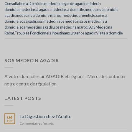
‎Consultation à Domicile
,
medecin de garde agadir
,
médecin
domicile
,
medecins à agadir
,
médecins à domicile
,
medecins à domicile
agadir
,
médecins à domicile maroc
,
medecins urgentiste
,
soins à
domicile
,
sos agadir
,
sos médecin
,
sos médecins
,
sos médecins à
domicile
,
sos medecins agadir
,
sos médecins maroc
,
SOS Médecins
Rabat
,
Troubles Fonctionnels Intestinaux
,
urgence agadir
,
Visite à domicile
SOS MEDECIN AGADIR
A votre domicile sur AGADIR et régions . Merci de contacter
notre centre de régulation.
LATEST POSTS
La Digestion chez l’Adulte
04
Oct
sur
Commentaires fermés
La