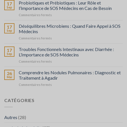
Digestion
Probiotiques et Prébiotiques : Leur Rôle et
17
chez
Sep
l’Importance de SOS Médecins en Cas de Besoin
l’Adulte
sur
Commentaires fermés
Probiotiques
et
Déséquilibres Microbiens : Quand Faire Appel à SOS
17
Prébiotiques
Sep
Médecins
:
sur
Commentaires fermés
Leur
Déséquilibres
Rôle
Microbiens
Troubles Fonctionnels Intestinaux avec Diarrhée :
et
17
:
l’Importance
Sep
L’Importance de SOS Médecins
Quand
de
sur
Commentaires fermés
Faire
SOS
Troubles
Appel
Médecins
Fonctionnels
Comprendre les Nodules Pulmonaires : Diagnostic et
à
26
en
Intestinaux
SOS
Mai
Traitement à Agadir
Cas
avec
Médecins
de
sur
Commentaires fermés
Diarrhée
Besoin
Comprendre
:
les
L’Importance
Nodules
CATÉGORIES
de
Pulmonaires
SOS
:
Médecins
Diagnostic
Autres
(28)
et
Traitement