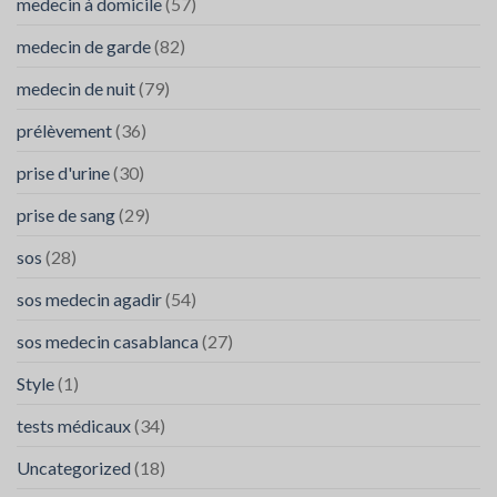
medecin à domicile
(57)
à
Agadir
medecin de garde
(82)
medecin de nuit
(79)
prélèvement
(36)
prise d'urine
(30)
prise de sang
(29)
sos
(28)
sos medecin agadir
(54)
sos medecin casablanca
(27)
Style
(1)
tests médicaux
(34)
Uncategorized
(18)