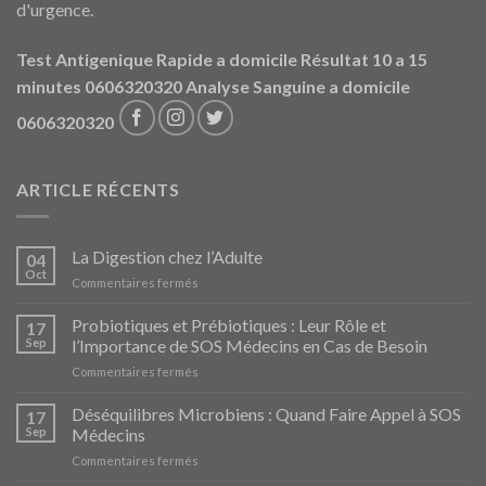
d'urgence.
Test Antigenique Rapide a domicile Résultat 10 a 15
minutes 0606320320
Analyse Sanguine a domicile
0606320320
ARTICLE RÉCENTS
La Digestion chez l’Adulte
04
Oct
sur
Commentaires fermés
La
Digestion
Probiotiques et Prébiotiques : Leur Rôle et
17
chez
Sep
l’Importance de SOS Médecins en Cas de Besoin
l’Adulte
sur
Commentaires fermés
Probiotiques
et
Déséquilibres Microbiens : Quand Faire Appel à SOS
17
Prébiotiques
Sep
Médecins
:
sur
Commentaires fermés
Leur
Déséquilibres
Rôle