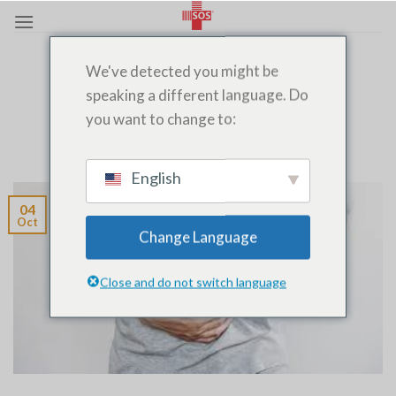
Passer
au
contenu
MEDECIN À DOMICILE
,
MEDECIN DE GARDE
,
MEDECIN DE
We've detected you might be
NUIT
,
PRÉLÈVEMENT
,
PRISE D'URINE
,
TESTS
MÉDICAUX
,
URGENTISTE
,
URGENTISTES
speaking a different language. Do
La Digestion chez l’Adulte
you want to change to:
POSTÉ LE
OCTOBRE 4, 2024
PAR
SOSMEDECIN
English
04
Oct
Change Language
Close and do not switch language