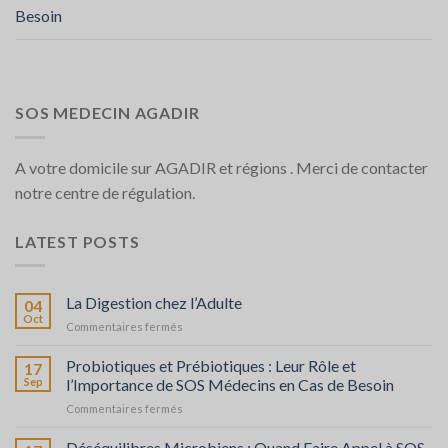
Besoin
SOS MEDECIN AGADIR
A votre domicile sur AGADIR et régions . Merci de contacter
notre centre de régulation.
LATEST POSTS
La Digestion chez l’Adulte
04
Oct
sur
Commentaires fermés
La
Digestion
Probiotiques et Prébiotiques : Leur Rôle et
17
chez
Sep
l’Importance de SOS Médecins en Cas de Besoin
l’Adulte
sur
Commentaires fermés
Probiotiques
et
Déséquilibres Microbiens : Quand Faire Appel à SOS