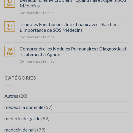
17
Prébiotiques
Sep
Médecins
:
sur
Commentaires fermés
Leur
Déséquilibres
Rôle
Microbiens
Troubles Fonctionnels Intestinaux avec Diarrhée :
et
17
:
l’Importance
Sep
L’Importance de SOS Médecins
Quand
de
sur
Commentaires fermés
Faire
SOS
Troubles
Appel
Médecins
Fonctionnels
Comprendre les Nodules Pulmonaires : Diagnostic et
à
26
en
Intestinaux
SOS
Mai
Traitement à Agadir
Cas
avec
Médecins
de
sur
Commentaires fermés
Diarrhée
Besoin
Comprendre
:
les
L’Importance
Nodules
CATÉGORIES
de
Pulmonaires
SOS
:
Médecins
Diagnostic
Autres
(28)
et
Traitement
medecin à domicile
(57)
à
Agadir
medecin de garde
(82)
medecin de nuit
(79)