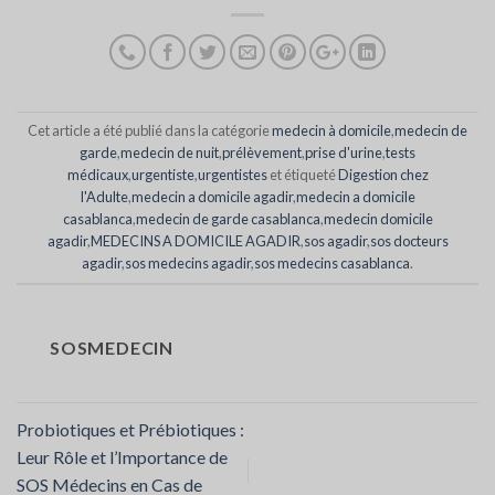
Cet article a été publié dans la catégorie
medecin à domicile
,
medecin de
garde
,
medecin de nuit
,
prélèvement
,
prise d'urine
,
tests
médicaux
,
urgentiste
,
urgentistes
et étiqueté
Digestion chez
l'Adulte
,
medecin a domicile agadir
,
medecin a domicile
casablanca
,
medecin de garde casablanca
,
medecin domicile
agadir
,
MEDECINS A DOMICILE AGADIR
,
sos agadir
,
sos docteurs
agadir
,
sos medecins agadir
,
sos medecins casablanca
.
SOSMEDECIN
Probiotiques et Prébiotiques :
Leur Rôle et l’Importance de
SOS Médecins en Cas de