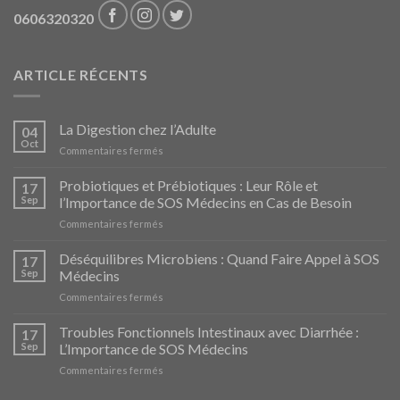
0606320320
ARTICLE RÉCENTS
La Digestion chez l’Adulte
04
Oct
sur
Commentaires fermés
La
Digestion
Probiotiques et Prébiotiques : Leur Rôle et
17
chez
Sep
l’Importance de SOS Médecins en Cas de Besoin
l’Adulte
sur
Commentaires fermés
Probiotiques
et
Déséquilibres Microbiens : Quand Faire Appel à SOS
17
Prébiotiques
Sep
Médecins
:
sur
Commentaires fermés
Leur
Déséquilibres
Rôle
Microbiens
Troubles Fonctionnels Intestinaux avec Diarrhée :
et
17
:
l’Importance
Sep
L’Importance de SOS Médecins
Quand
de
sur
Commentaires fermés
Faire
SOS
Troubles
Appel
Médecins
Fonctionnels