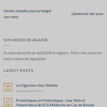
Gestes simples pour protéger
L’anatomie des yeux
son cœur
SOS MEDECIN AGADIR
A votre domicile sur AGADIR et régions . Merci de contacter
notre centre de régulation.
LATEST POSTS
La Digestion chez l’Adulte
04
Oct
sur
Commentaires fermés
La
Digestion
Probiotiques et Prébiotiques : Leur Rôle et
17
chez
Sep
l’Importance de SOS Médecins en Cas de Besoin
l’Adulte