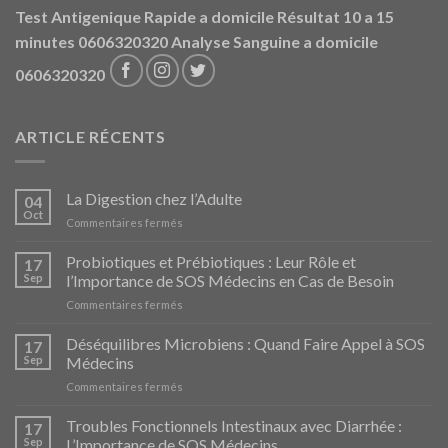
Test Antigenique Rapide a domicile Résultat 10 a 15
minutes 0606320320
Analyse Sanguine a domicile
0606320320
ARTICLE RÉCENTS
La Digestion chez l’Adulte
04
Oct
sur
Commentaires fermés
La
Digestion
Probiotiques et Prébiotiques : Leur Rôle et
17
chez
Sep
l’Importance de SOS Médecins en Cas de Besoin
l’Adulte
sur
Commentaires fermés
Probiotiques
et
Déséquilibres Microbiens : Quand Faire Appel à SOS
17
Prébiotiques
Sep
Médecins
:
sur
Commentaires fermés
Leur
Déséquilibres
Rôle
Microbiens
Troubles Fonctionnels Intestinaux avec Diarrhée :
et
17
:
l’Importance
Sep
L’Importance de SOS Médecins