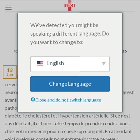
Passer
au
contenu
MEDECIN DE GARDE
,
MEDECIN DE NUIT
,
SOS MEDECIN
We've detected you might be
CASABLANCA
le vieillissement
speaking a different language. Do
you want to change to:
POSTÉ LE
JANVIER 13, 2020
PAR
SOS MEDECIN AGADIR 06 06 320
320
English
13
Jan
Si le vieillissement est un processus irréversible, notre
Change Language
cerveau garde toute sa vie sa faculté à fabriquer des
neurones. Encore faut-il l’entretenir, car la santé cérébrale est
avant tout une question d’exercice. De nombreuses
Close and do not switch language
pathologies nuisent à la santé cérébrale. Parmi elles : le
diabète, le cholestérol et l’hypertension artérielle. Si ce n’est
pas déjà fait, il est peut-être temps de prendre rendez-vous
chez votre médecin pour un check-up complet. En attendant
voici quelques conseils pour entretenir votre cerveau: