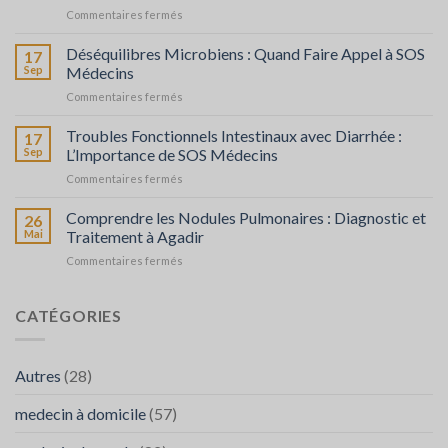
sur
Commentaires fermés
Probiotiques
et
Déséquilibres Microbiens : Quand Faire Appel à SOS
17
Prébiotiques
Sep
Médecins
:
sur
Commentaires fermés
Leur
Déséquilibres
Rôle
Microbiens
Troubles Fonctionnels Intestinaux avec Diarrhée :
et
17
:
l’Importance
Sep
L’Importance de SOS Médecins
Quand
de
sur
Commentaires fermés
Faire
SOS
Troubles
Appel
Médecins
Fonctionnels
Comprendre les Nodules Pulmonaires : Diagnostic et
à
26
en
Intestinaux
SOS
Mai
Traitement à Agadir
Cas
avec
Médecins
de
sur
Commentaires fermés
Diarrhée
Besoin
Comprendre
:
les
L’Importance
Nodules
CATÉGORIES
de
Pulmonaires
SOS
:
Médecins
Diagnostic
Autres
(28)
et
Traitement
medecin à domicile
(57)
à
Agadir