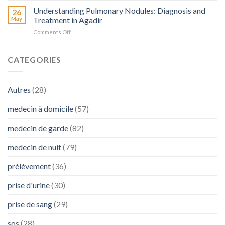
Appel
SOS
Fonctionnels
Understanding Pulmonary Nodules: Diagnosis and
à
26
Médecins
Intestinaux
SOS
May
Treatment in Agadir
en
avec
Médecins
Cas
on
Comments Off
Diarrhée
de
Comprendre
:
Besoin
les
L’Importance
Nodules
CATEGORIES
de
Pulmonaires
SOS
:
Médecins
Diagnostic
Autres
(28)
et
Traitement
medecin à domicile
(57)
à
Agadir
medecin de garde
(82)
medecin de nuit
(79)
prélèvement
(36)
prise d'urine
(30)
prise de sang
(29)
sos
(28)