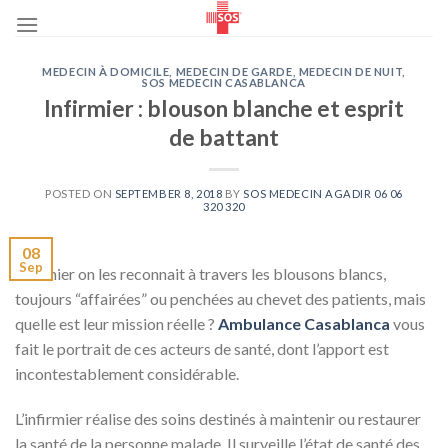
Skip
to
content
MEDECIN À DOMICILE
,
MEDECIN DE GARDE
,
MEDECIN DE NUIT
,
SOS MEDECIN CASABLANCA
Infirmier : blouson blanche et esprit
de battant
POSTED ON
SEPTEMBER 8, 2018
BY
SOS MEDECIN AGADIR 06 06
320 320
08
Sep
Infirmier on les reconnait à travers les blousons blancs,
toujours “affairées” ou penchées au chevet des patients, mais
quelle est leur mission réelle ?
Ambulance Casablanca
vous
fait le portrait de ces acteurs de santé, dont l’apport est
incontestablement considérable.
L’infirmier réalise des soins destinés à maintenir ou restaurer
la santé de la personne malade. Il surveille l’état de santé des