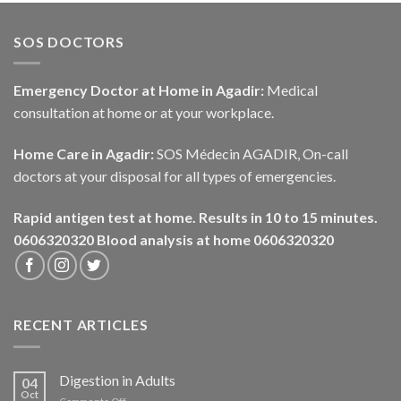
SOS DOCTORS
Emergency Doctor at Home in Agadir:
Medical
consultation at home or at your workplace.
Home Care in Agadir:
SOS Médecin AGADIR, On-call
doctors at your disposal for all types of emergencies.
Rapid antigen test at home. Results in 10 to 15 minutes.
0606320320
Blood analysis at home 0606320320
RECENT ARTICLES
Digestion in Adults
04
Oct
on