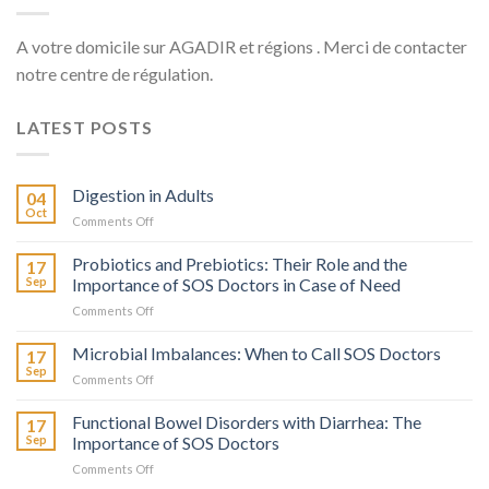
A votre domicile sur AGADIR et régions . Merci de contacter
notre centre de régulation.
LATEST POSTS
Digestion in Adults
04
Oct
on
Comments Off
La
Digestion
Probiotics and Prebiotics: Their Role and the
17
chez
Sep
Importance of SOS Doctors in Case of Need
l’Adulte
on
Comments Off
Probiotiques
et
Microbial Imbalances: When to Call SOS Doctors
17
Prébiotiques
Sep
on
Comments Off
:
Déséquilibres
Leur
Microbiens
Functional Bowel Disorders with Diarrhea: The
Rôle
17
:
Sep
Importance of SOS Doctors
et
Quand
l’Importance
on
Comments Off
Faire
de
Troubles