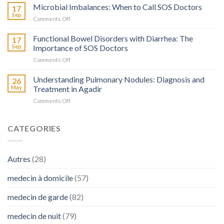
et
Microbial Imbalances: When to Call SOS Doctors
17
Prébiotiques
Sep
on
Comments Off
:
Déséquilibres
Leur
Microbiens
Functional Bowel Disorders with Diarrhea: The
Rôle
17
:
Sep
Importance of SOS Doctors
et
Quand
l’Importance
on
Comments Off
Faire
de
Troubles
Appel
SOS
Fonctionnels
Understanding Pulmonary Nodules: Diagnosis and
à
26
Médecins
Intestinaux
SOS
May
Treatment in Agadir
en
avec
Médecins
Cas
on
Comments Off
Diarrhée
de
Comprendre
:
Besoin
les
L’Importance
Nodules
CATEGORIES
de
Pulmonaires
SOS
:
Médecins
Diagnostic
Autres
(28)
et
Traitement
medecin à domicile
(57)
à
Agadir
medecin de garde
(82)
medecin de nuit
(79)