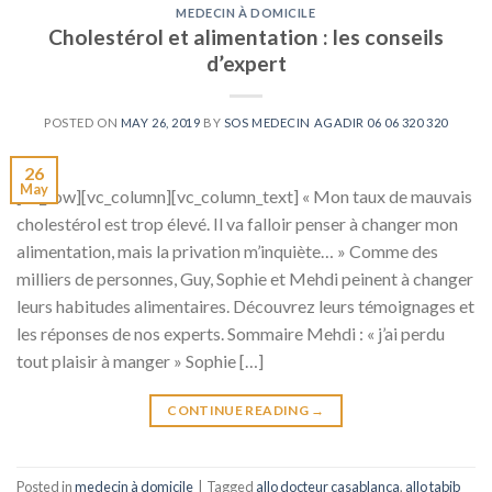
MEDECIN À DOMICILE
Cholestérol et alimentation : les conseils
d’expert
POSTED ON
MAY 26, 2019
BY
SOS MEDECIN AGADIR 06 06 320 320
26
May
[vc_row][vc_column][vc_column_text] « Mon taux de mauvais
cholestérol est trop élevé. Il va falloir penser à changer mon
alimentation, mais la privation m’inquiète… » Comme des
milliers de personnes, Guy, Sophie et Mehdi peinent à changer
leurs habitudes alimentaires. Découvrez leurs témoignages et
les réponses de nos experts. Sommaire Mehdi : « j’ai perdu
tout plaisir à manger » Sophie […]
CONTINUE READING
→
Posted in
medecin à domicile
|
Tagged
allo docteur casablanca
,
allo tabib