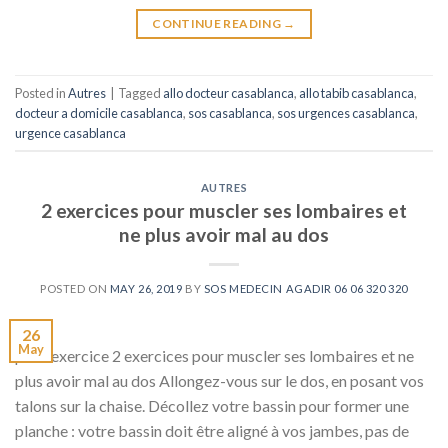
CONTINUE READING
→
Posted in
Autres
|
Tagged
allo docteur casablanca
,
allo tabib casablanca
,
docteur a domicile casablanca
,
sos casablanca
,
sos urgences casablanca
,
urgence casablanca
AUTRES
2 exercices pour muscler ses lombaires et
ne plus avoir mal au dos
POSTED ON
MAY 26, 2019
BY
SOS MEDECIN AGADIR 06 06 320 320
26
May
petit exercice 2 exercices pour muscler ses lombaires et ne
plus avoir mal au dos Allongez-vous sur le dos, en posant vos
talons sur la chaise. Décollez votre bassin pour former une
planche : votre bassin doit être aligné à vos jambes, pas de