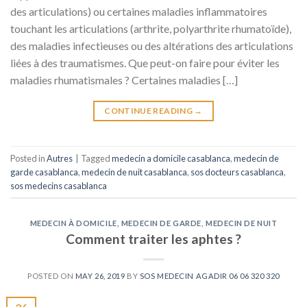
des articulations) ou certaines maladies inflammatoires
touchant les articulations (arthrite, polyarthrite rhumatoïde),
des maladies infectieuses ou des altérations des articulations
liées à des traumatismes. Que peut-on faire pour éviter les
maladies rhumatismales ? Certaines maladies […]
CONTINUE READING
→
Posted in
Autres
|
Tagged
medecin a domicile casablanca
,
medecin de
garde casablanca
,
medecin de nuit casablanca
,
sos docteurs casablanca
,
sos medecins casablanca
MEDECIN À DOMICILE
,
MEDECIN DE GARDE
,
MEDECIN DE NUIT
Comment traiter les aphtes ?
POSTED ON
MAY 26, 2019
BY
SOS MEDECIN AGADIR 06 06 320 320