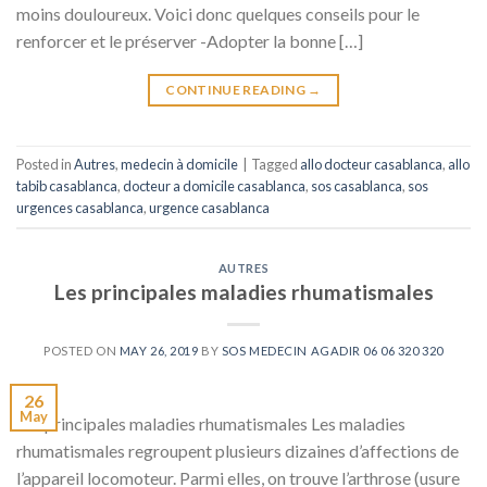
moins douloureux. Voici donc quelques conseils pour le
renforcer et le préserver -Adopter la bonne […]
CONTINUE READING
→
Posted in
Autres
,
medecin à domicile
|
Tagged
allo docteur casablanca
,
allo
tabib casablanca
,
docteur a domicile casablanca
,
sos casablanca
,
sos
urgences casablanca
,
urgence casablanca
AUTRES
Les principales maladies rhumatismales
POSTED ON
MAY 26, 2019
BY
SOS MEDECIN AGADIR 06 06 320 320
26
May
Les principales maladies rhumatismales Les maladies
rhumatismales regroupent plusieurs dizaines d’affections de
l’appareil locomoteur. Parmi elles, on trouve l’arthrose (usure