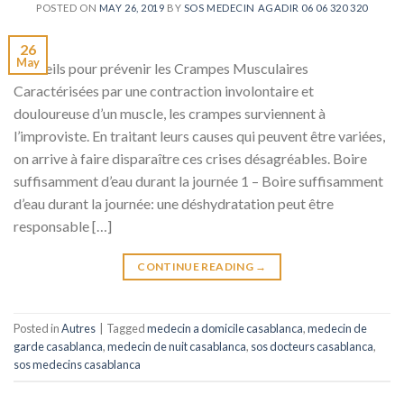
POSTED ON
MAY 26, 2019
BY
SOS MEDECIN AGADIR 06 06 320 320
26
May
Conseils pour prévenir les Crampes Musculaires
Caractérisées par une contraction involontaire et
douloureuse d’un muscle, les crampes surviennent à
l’improviste. En traitant leurs causes qui peuvent être variées,
on arrive à faire disparaître ces crises désagréables. Boire
suffisamment d’eau durant la journée 1 – Boire suffisamment
d’eau durant la journée: une déshydratation peut être
responsable […]
CONTINUE READING
→
Posted in
Autres
|
Tagged
medecin a domicile casablanca
,
medecin de
garde casablanca
,
medecin de nuit casablanca
,
sos docteurs casablanca
,
sos medecins casablanca