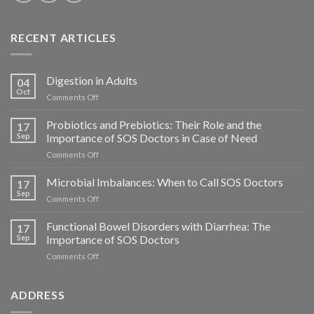
RECENT ARTICLES
Digestion in Adults
04
Oct
on
Comments Off
La
Digestion
Probiotics and Prebiotics: Their Role and the
17
chez
Sep
Importance of SOS Doctors in Case of Need
l’Adulte
on
Comments Off
Probiotiques
et
Microbial Imbalances: When to Call SOS Doctors
17
Prébiotiques
Sep
on
Comments Off
:
Déséquilibres
Leur
Microbiens
Functional Bowel Disorders with Diarrhea: The
Rôle
17
:
Sep
Importance of SOS Doctors
et
Quand
l’Importance
on
Comments Off
Faire
de
Troubles
Appel
SOS
Fonctionnels
à
Médecins
Intestinaux
ADDRESS
SOS
en
avec
Médecins
Cas