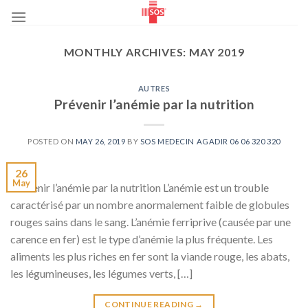
Skip
to
content
MONTHLY ARCHIVES:
MAY 2019
AUTRES
Prévenir l’anémie par la nutrition
POSTED ON
MAY 26, 2019
BY
SOS MEDECIN AGADIR 06 06 320 320
26
May
Prévenir l’anémie par la nutrition L’anémie est un trouble
caractérisé par un nombre anormalement faible de globules
rouges sains dans le sang. L’anémie ferriprive (causée par une
carence en fer) est le type d’anémie la plus fréquente. Les
aliments les plus riches en fer sont la viande rouge, les abats,
les légumineuses, les légumes verts, […]
CONTINUE READING
→