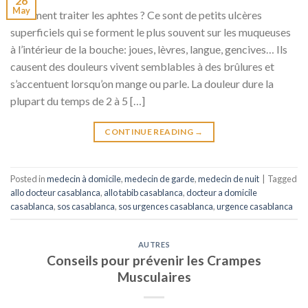
26
May
Comment traiter les aphtes ? Ce sont de petits ulcères
superficiels qui se forment le plus souvent sur les muqueuses
à l’intérieur de la bouche: joues, lèvres, langue, gencives… Ils
causent des douleurs vivent semblables à des brûlures et
s’accentuent lorsqu’on mange ou parle. La douleur dure la
plupart du temps de 2 à 5 […]
CONTINUE READING
→
Posted in
medecin à domicile
,
medecin de garde
,
medecin de nuit
|
Tagged
allo docteur casablanca
,
allo tabib casablanca
,
docteur a domicile
casablanca
,
sos casablanca
,
sos urgences casablanca
,
urgence casablanca
AUTRES
Conseils pour prévenir les Crampes
Musculaires