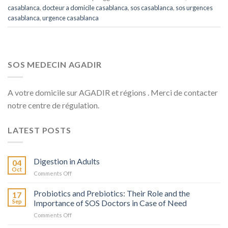
casablanca
,
docteur a domicile casablanca
,
sos casablanca
,
sos urgences
casablanca
,
urgence casablanca
SOS MEDECIN AGADIR
A votre domicile sur AGADIR et régions . Merci de contacter
notre centre de régulation.
LATEST POSTS
Digestion in Adults
04
Oct
on
Comments Off
La
Digestion
Probiotics and Prebiotics: Their Role and the
17
chez
Sep
Importance of SOS Doctors in Case of Need
l’Adulte
on
Comments Off
Probiotiques