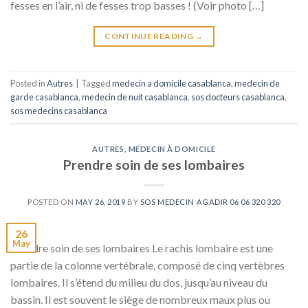
fesses en l’air, ni de fesses trop basses ! (Voir photo […]
CONTINUE READING
→
Posted in
Autres
|
Tagged
medecin a domicile casablanca
,
medecin de
garde casablanca
,
medecin de nuit casablanca
,
sos docteurs casablanca
,
sos medecins casablanca
AUTRES
,
MEDECIN À DOMICILE
Prendre soin de ses lombaires
POSTED ON
MAY 26, 2019
BY
SOS MEDECIN AGADIR 06 06 320 320
26
May
Prendre soin de ses lombaires Le rachis lombaire est une
partie de la colonne vertébrale, composé de cinq vertèbres
lombaires. Il s’étend du milieu du dos, jusqu’au niveau du
bassin. Il est souvent le siège de nombreux maux plus ou