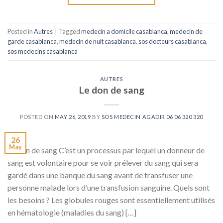
Posted in
Autres
|
Tagged
medecin a domicile casablanca
,
medecin de
garde casablanca
,
medecin de nuit casablanca
,
sos docteurs casablanca
,
sos medecins casablanca
AUTRES
Le don de sang
POSTED ON
MAY 26, 2019
BY
SOS MEDECIN AGADIR 06 06 320 320
26
May
Le don de sang C’est un processus par lequel un donneur de
sang est volontaire pour se voir prélever du sang qui sera
gardé dans une banque du sang avant de transfuser une
personne malade lors d’une transfusion sanguine. Quels sont
les besoins ? Les globules rouges sont essentiellement utilisés
en hématologie (maladies du sang) […]