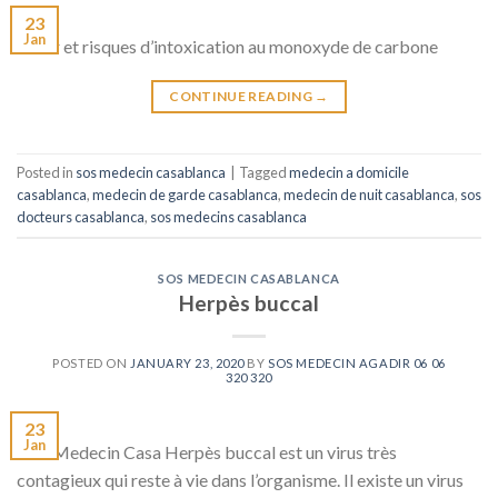
23
Jan
Hiver et risques d’intoxication au monoxyde de carbone
CONTINUE READING
→
Posted in
sos medecin casablanca
|
Tagged
medecin a domicile
casablanca
,
medecin de garde casablanca
,
medecin de nuit casablanca
,
sos
docteurs casablanca
,
sos medecins casablanca
SOS MEDECIN CASABLANCA
Herpès buccal
POSTED ON
JANUARY 23, 2020
BY
SOS MEDECIN AGADIR 06 06
320 320
23
Jan
SOS Medecin Casa Herpès buccal est un virus très
contagieux qui reste à vie dans l’organisme. Il existe un virus