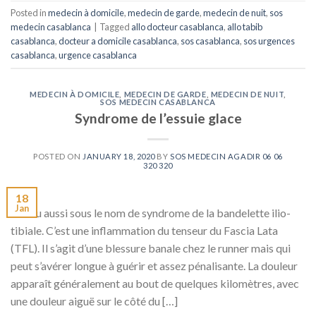
Posted in
medecin à domicile
,
medecin de garde
,
medecin de nuit
,
sos
medecin casablanca
|
Tagged
allo docteur casablanca
,
allo tabib
casablanca
,
docteur a domicile casablanca
,
sos casablanca
,
sos urgences
casablanca
,
urgence casablanca
MEDECIN À DOMICILE
,
MEDECIN DE GARDE
,
MEDECIN DE NUIT
,
SOS MEDECIN CASABLANCA
Syndrome de l’essuie glace
POSTED ON
JANUARY 18, 2020
BY
SOS MEDECIN AGADIR 06 06
320 320
18
Jan
Connu aussi sous le nom de syndrome de la bandelette ilio-
tibiale. C’est une inflammation du tenseur du Fascia Lata
(TFL). Il s’agit d’une blessure banale chez le runner mais qui
peut s’avérer longue à guérir et assez pénalisante. La douleur
apparaît généralement au bout de quelques kilomètres, avec
une douleur aiguë sur le côté du […]