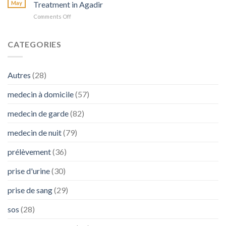
Intestinaux
SOS
May
Treatment in Agadir
en
avec
Médecins
Cas
on
Comments Off
Diarrhée
de
Comprendre
:
Besoin
les
L’Importance
Nodules
CATEGORIES
de
Pulmonaires
SOS
:
Médecins
Diagnostic
Autres
(28)
et
Traitement
medecin à domicile
(57)
à
Agadir
medecin de garde
(82)
medecin de nuit
(79)
prélèvement
(36)
prise d'urine
(30)
prise de sang
(29)
sos
(28)