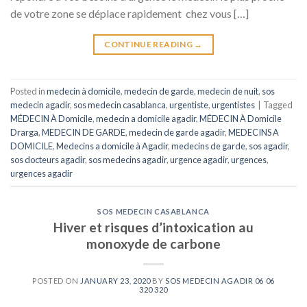
de votre zone se déplace rapidement chez vous […]
CONTINUE READING
→
Posted in
medecin à domicile
,
medecin de garde
,
medecin de nuit
,
sos
medecin agadir
,
sos medecin casablanca
,
urgentiste
,
urgentistes
|
Tagged
MÉDECIN À Domicile
,
medecin a domicile agadir
,
MÉDECIN À Domicile
Drarga
,
MEDECIN DE GARDE
,
medecin de garde agadir
,
MEDECINS A
DOMICILE
,
Medecins a domicile à Agadir
,
medecins de garde
,
sos agadir
,
sos docteurs agadir
,
sos medecins agadir
,
urgence agadir
,
urgences
,
urgences agadir
SOS MEDECIN CASABLANCA
Hiver et risques d’intoxication au
monoxyde de carbone
POSTED ON
JANUARY 23, 2020
BY
SOS MEDECIN AGADIR 06 06
320 320