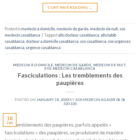
CONTINUE READING
→
Posted in
medecin à domicile
,
medecin de garde
,
medecin de nuit
,
sos
medecin casablanca
|
Tagged
allo docteur casablanca
,
allo tabib
casablanca
,
docteur a domicile casablanca
,
sos casablanca
,
sos urgences
casablanca
,
urgence casablanca
MEDECIN À DOMICILE
,
MEDECIN DE GARDE
,
MEDECIN DE NUIT
,
SOS MEDECIN CASABLANCA
Fasciculations : Les tremblements des
paupières
POSTED ON
JANUARY 18, 2020
BY
SOS MEDECIN AGADIR 06 06
320 320
18
Jan
Les tremblements des paupières, parfois appelés «
fasciculations » des paupières, se produisent de manière