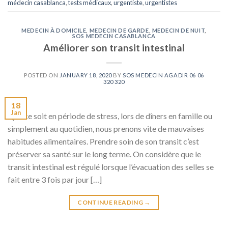
médecin casablanca
,
tests médicaux
,
urgentiste
,
urgentistes
MEDECIN À DOMICILE
,
MEDECIN DE GARDE
,
MEDECIN DE NUIT
,
SOS MEDECIN CASABLANCA
Améliorer son transit intestinal
POSTED ON
JANUARY 18, 2020
BY
SOS MEDECIN AGADIR 06 06
320 320
18
Jan
Que ce soit en période de stress, lors de dîners en famille ou
simplement au quotidien, nous prenons vite de mauvaises
habitudes alimentaires. Prendre soin de son transit c’est
préserver sa santé sur le long terme. On considère que le
transit intestinal est régulé lorsque l’évacuation des selles se
fait entre 3 fois par jour […]
CONTINUE READING
→