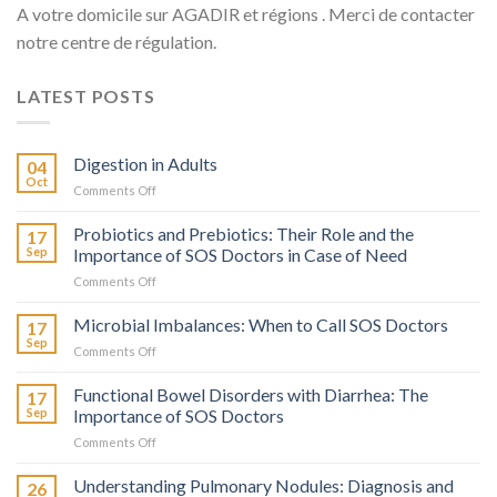
A votre domicile sur AGADIR et régions . Merci de contacter
notre centre de régulation.
LATEST POSTS
Digestion in Adults
04
Oct
on
Comments Off
La
Digestion
Probiotics and Prebiotics: Their Role and the
17
chez
Sep
Importance of SOS Doctors in Case of Need
l’Adulte
on
Comments Off
Probiotiques
et
Microbial Imbalances: When to Call SOS Doctors
17
Prébiotiques
Sep
on
Comments Off
:
Déséquilibres
Leur
Microbiens
Functional Bowel Disorders with Diarrhea: The
Rôle
17
:
Sep
Importance of SOS Doctors
et
Quand
l’Importance
on
Comments Off
Faire
de
Troubles
Appel
SOS
Fonctionnels
Understanding Pulmonary Nodules: Diagnosis and
à
26
Médecins