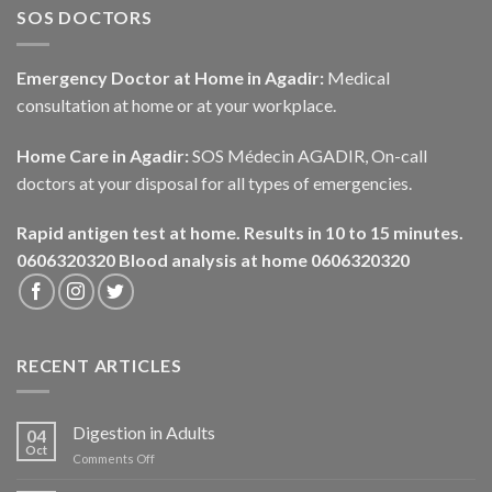
SOS DOCTORS
Emergency Doctor at Home in Agadir:
Medical
consultation at home or at your workplace.
Home Care in Agadir:
SOS Médecin AGADIR, On-call
doctors at your disposal for all types of emergencies.
Rapid antigen test at home. Results in 10 to 15 minutes.
0606320320
Blood analysis at home 0606320320
RECENT ARTICLES
Digestion in Adults
04
Oct
on
Comments Off
La