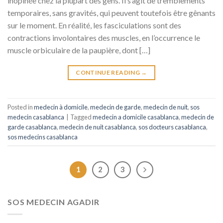
inopinée chez la plupart des gens. Il s’agit de tremblements
temporaires, sans gravités, qui peuvent toutefois être gênants
sur le moment. En réalité, les fasciculations sont des
contractions involontaires des muscles, en l’occurrence le
muscle orbiculaire de la paupière, dont […]
CONTINUE READING
→
Posted in
medecin à domicile
,
medecin de garde
,
medecin de nuit
,
sos
medecin casablanca
|
Tagged
medecin a domicile casablanca
,
medecin de
garde casablanca
,
medecin de nuit casablanca
,
sos docteurs casablanca
,
sos medecins casablanca
1
2
3
SOS MEDECIN AGADIR