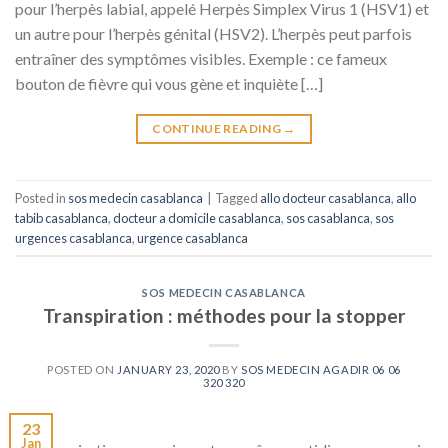
pour l’herpès labial, appelé Herpès Simplex Virus 1 (HSV1) et
un autre pour l’herpès génital (HSV2). L’herpès peut parfois
entraîner des symptômes visibles. Exemple : ce fameux
bouton de fièvre qui vous gène et inquiète […]
CONTINUE READING
→
Posted in
sos medecin casablanca
|
Tagged
allo docteur casablanca
,
allo
tabib casablanca
,
docteur a domicile casablanca
,
sos casablanca
,
sos
urgences casablanca
,
urgence casablanca
SOS MEDECIN CASABLANCA
Transpiration : méthodes pour la stopper
POSTED ON
JANUARY 23, 2020
BY
SOS MEDECIN AGADIR 06 06
320 320
23
Jan