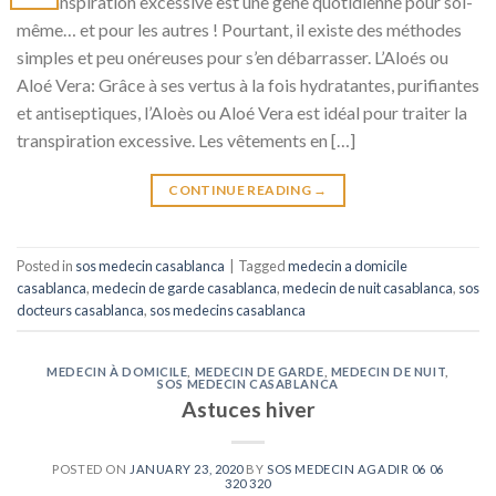
La transpiration excessive est une gêne quotidienne pour soi-
même… et pour les autres ! Pourtant, il existe des méthodes
simples et peu onéreuses pour s’en débarrasser. L’Aloés ou
Aloé Vera: Grâce à ses vertus à la fois hydratantes, purifiantes
et antiseptiques, l’Aloès ou Aloé Vera est idéal pour traiter la
transpiration excessive. Les vêtements en […]
CONTINUE READING
→
Posted in
sos medecin casablanca
|
Tagged
medecin a domicile
casablanca
,
medecin de garde casablanca
,
medecin de nuit casablanca
,
sos
docteurs casablanca
,
sos medecins casablanca
MEDECIN À DOMICILE
,
MEDECIN DE GARDE
,
MEDECIN DE NUIT
,
SOS MEDECIN CASABLANCA
Astuces hiver
POSTED ON
JANUARY 23, 2020
BY
SOS MEDECIN AGADIR 06 06
320 320