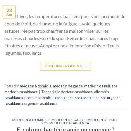
23
Jan
C’est l’hiver, les températures baissent pour vous prémunir du
coup de froid, du rhume, de la fatigue… voici quelques
astuces. Ne pas trop chauffer sa maisonMiser sur les
matières chaudesFaire du sportEviter les chaussures trop
étroites et neuvesAdoptez une alimentation d’hiver: Fruits,
légumes, féculents
CONTINUE READING
→
Posted in
medecin à domicile
,
medecin de garde
,
medecin de nuit
,
sos
medecin casablanca
|
Tagged
allo docteur casablanca
,
allo tabib
casablanca
,
docteur a domicile casablanca
,
sos casablanca
,
sos urgences
casablanca
,
urgence casablanca
MEDECIN À DOMICILE
,
MEDECIN DE GARDE
,
MEDECIN DE NUIT
,
SOS MEDECIN CASABLANCA
E. coli une bactérie amie ou ennemie ?