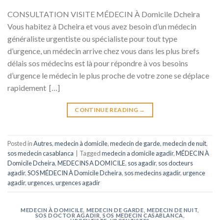
CONSULTATION VISITE MÉDECIN À Domicile Dcheira
Vous habitez à Dcheira et vous avez besoin d’un médecin
généraliste urgentiste ou spécialiste pour tout type
d’urgence, un médecin arrive chez vous dans les plus brefs
délais sos médecins est là pour répondre à vos besoins
d’urgence le médecin le plus proche de votre zone se déplace
rapidement […]
CONTINUE READING
→
Posted in
Autres
,
medecin à domicile
,
medecin de garde
,
medecin de nuit
,
sos medecin casablanca
|
Tagged
medecin a domicile agadir
,
MÉDECIN À
Domicile Dcheira
,
MEDECINS A DOMICILE
,
sos agadir
,
sos docteurs
agadir
,
SOS MÉDECIN À Domicile Dcheira
,
sos medecins agadir
,
urgence
agadir
,
urgences
,
urgences agadir
MEDECIN À DOMICILE
,
MEDECIN DE GARDE
,
MEDECIN DE NUIT
,
SOS DOCTOR AGADIR
,
SOS MEDECIN CASABLANCA
,