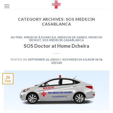
Skip
to
content
CATEGORY ARCHIVES:
SOS MEDECIN
CASABLANCA
AUTRES
,
MEDECIN À DOMICILE
,
MEDECIN DE GARDE
,
MEDECIN
DE NUIT
,
SOS MEDECIN CASABLANCA
SOS Doctor at Home Dcheira
POSTED ON
SEPTEMBER 26, 2020
BY
SOS MEDECIN AGADIR 06 06
320 320
26
Sep