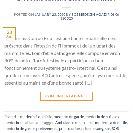
POSTED ON
JANUARY 23, 2020
BY
SOS MEDECIN AGADIR 06 06
320 320
23
Jan
Escherichia Coli ou E.coli est une bactérie naturellement
présente dans l’intestin de l’Homme et de la plupart des
mammifères. Loin d’être pathogène, elle compose environ
80% de notre flore intestinale et participe au bon
fonctionnement du système gastro-intestinal. C’est ainsi
qu’elle forme avec 400 autres espèces, un écosystème stable,
essentiel au maintien d’une bonne santé. […]
CONTINUE READING
→
Posted in
medecin à domicile
,
medecin de garde
,
medecin de nuit
,
sos
medecin casablanca
|
Tagged
Ambulance casablanca
,
medecin a domicile
,
médecin de garde
,
prélèvement
,
prise d’urine
,
prise de sang
,
sos
,
SOS