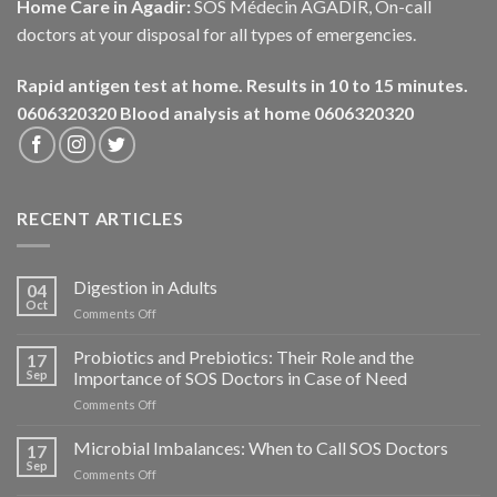
Home Care in Agadir:
SOS Médecin AGADIR, On-call
doctors at your disposal for all types of emergencies.
Rapid antigen test at home. Results in 10 to 15 minutes.
0606320320
Blood analysis at home 0606320320
RECENT ARTICLES
Digestion in Adults
04
Oct
on
Comments Off
La
Digestion
Probiotics and Prebiotics: Their Role and the
17
chez
Sep
Importance of SOS Doctors in Case of Need
l’Adulte
on
Comments Off
Probiotiques
et
Microbial Imbalances: When to Call SOS Doctors
17
Prébiotiques
Sep
on
Comments Off
:
Déséquilibres