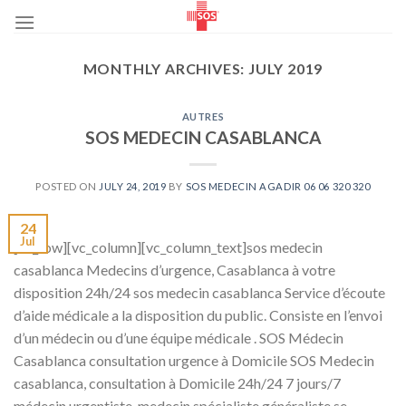
Skip
to
content
MONTHLY ARCHIVES:
JULY 2019
AUTRES
SOS MEDECIN CASABLANCA
POSTED ON
JULY 24, 2019
BY
SOS MEDECIN AGADIR 06 06 320 320
24
Jul
[vc_row][vc_column][vc_column_text]sos medecin
casablanca Medecins d’urgence, Casablanca à votre
disposition 24h/24 sos medecin casablanca Service d’écoute
d’aide médicale a la disposition du public. Consiste en l’envoi
d’un médecin ou d’une équipe médicale . SOS Médecin
Casablanca consultation urgence à Domicile SOS Medecin
casablanca, consultation à Domicile 24h/24 7 jours/7
médecin urgentiste, medecin spécialiste généraliste se