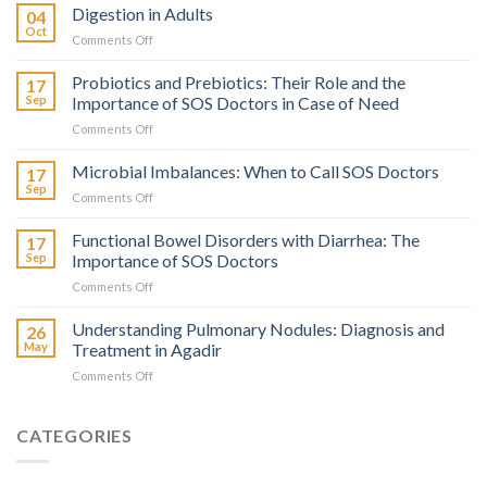
Digestion in Adults
04
Oct
on
Comments Off
La
Digestion
Probiotics and Prebiotics: Their Role and the
17
chez
Sep
Importance of SOS Doctors in Case of Need
l’Adulte
on
Comments Off
Probiotiques
et
Microbial Imbalances: When to Call SOS Doctors
17
Prébiotiques
Sep
on
Comments Off
:
Déséquilibres
Leur
Microbiens
Functional Bowel Disorders with Diarrhea: The
Rôle
17
:
Sep
Importance of SOS Doctors
et
Quand
l’Importance
on
Comments Off
Faire
de
Troubles
Appel
SOS
Fonctionnels
Understanding Pulmonary Nodules: Diagnosis and
à
26
Médecins
Intestinaux
SOS
May
Treatment in Agadir
en
avec
Médecins
Cas
on
Comments Off
Diarrhée
de
Comprendre
:
Besoin
les
L’Importance
Nodules
CATEGORIES
de
Pulmonaires
SOS
:
Médecins
Diagnostic