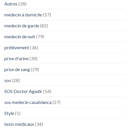
Autres
(28)
et
Traitement
medecin à domicile
(57)
à
Agadir
medecin de garde
(82)
medecin de nuit
(79)
prélèvement
(36)
prise d'urine
(30)
prise de sang
(29)
sos
(28)
SOS Doctor Agadir
(54)
sos medecin casablanca
(27)
Style
(1)
tests médicaux
(34)