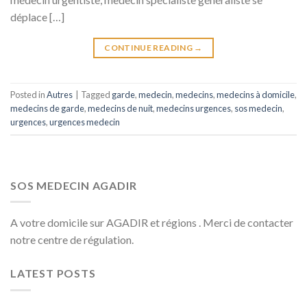
déplace […]
CONTINUE READING
→
Posted in
Autres
|
Tagged
garde
,
medecin
,
medecins
,
medecins à domicile
,
medecins de garde
,
medecins de nuit
,
medecins urgences
,
sos medecin
,
urgences
,
urgences medecin
SOS MEDECIN AGADIR
A votre domicile sur AGADIR et régions . Merci de contacter
notre centre de régulation.
LATEST POSTS