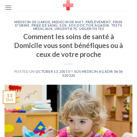
Skip
to
content
MEDECIN DE GARDE
,
MEDECIN DE NUIT
,
PRÉLÈVEMENT
,
PRISE
D'URINE
,
PRISE DE SANG
,
SOS
,
SOS DOCTOR AGADIR
,
TESTS
MÉDICAUX
,
URGENTISTE
,
URGENTISTES
Comment les soins de santé à
Domicile vous sont bénéfiques ou à
ceux de votre proche
POSTED ON
OCTOBER 13, 2015
BY
SOS MEDECIN AGADIR 06 06
320 320
13
Oct