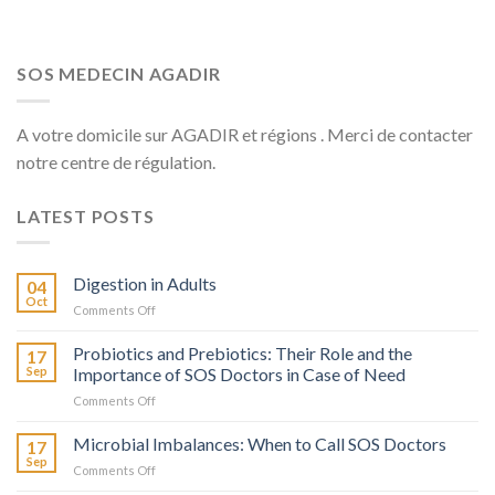
SOS MEDECIN AGADIR
A votre domicile sur AGADIR et régions . Merci de contacter
notre centre de régulation.
LATEST POSTS
Digestion in Adults
04
Oct
on
Comments Off
La
Digestion
Probiotics and Prebiotics: Their Role and the
17
chez
Sep
Importance of SOS Doctors in Case of Need
l’Adulte
on
Comments Off
Probiotiques
et
Microbial Imbalances: When to Call SOS Doctors
17
Prébiotiques
Sep
on
Comments Off
:
Déséquilibres
Leur