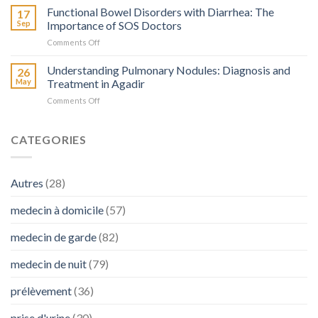
Microbiens
Functional Bowel Disorders with Diarrhea: The
Rôle
17
:
Sep
Importance of SOS Doctors
et
Quand
l’Importance
on
Comments Off
Faire
de
Troubles
Appel
SOS
Fonctionnels
Understanding Pulmonary Nodules: Diagnosis and
à
26
Médecins
Intestinaux
SOS
May
Treatment in Agadir
en
avec
Médecins
Cas
on
Comments Off
Diarrhée
de
Comprendre
:
Besoin
les
L’Importance
Nodules
CATEGORIES
de
Pulmonaires
SOS
:
Médecins
Diagnostic
Autres
(28)
et
Traitement
medecin à domicile
(57)
à
Agadir
medecin de garde
(82)
medecin de nuit
(79)
prélèvement
(36)
prise d'urine
(30)