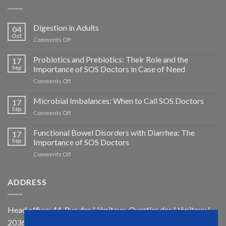
Digestion in Adults
04
Oct
on
Comments Off
La
Digestion
Probiotics and Prebiotics: Their Role and the
17
chez
Sep
Importance of SOS Doctors in Case of Need
l’Adulte
on
Comments Off
Probiotiques
et
Microbial Imbalances: When to Call SOS Doctors
17
Prébiotiques
Sep
on
Comments Off
:
Déséquilibres
Leur
Microbiens
Functional Bowel Disorders with Diarrhea: The
Rôle
17
:
Sep
Importance of SOS Doctors
et
Quand
l’Importance
on
Comments Off
Faire
de
Troubles
Appel
SOS
Fonctionnels
à
Médecins
Intestinaux
ADDRESS
SOS
en
avec
Médecins
Cas
Diarrhée
de
:
Head office: 44, Rue des Hôpitaux, Quartier des Hôpitaux |
Besoin
L’Importance
20360, Morocco
de