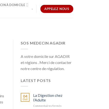
CIN À DOMICILE
APPELEZ NOUS
-
SOS MEDECIN AGADIR
A votre domicile sur AGADIR
et régions . Merci de contacter
notre centre de régulation.
LATEST POSTS
La Digestion chez
ins
04
Oct
l’Adulte
es
sur
Commentaires fermés