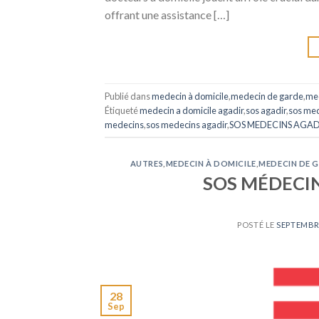
offrant une assistance […]
Publié dans
medecin à domicile
,
medecin de garde
,
med
Étiqueté
medecin a domicile agadir
,
sos agadir
,
sos me
medecins
,
sos medecins agadir
,
SOS MEDECINS AGAD
AUTRES
,
MEDECIN À DOMICILE
,
MEDECIN DE 
SOS MÉDECIN À
POSTÉ LE
SEPTEMBRE
28
Sep