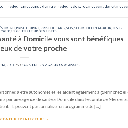
cin
,
medecins
,
medecins à domicile
,
medecins de garde
,
medecins de nuit
,
medec
ÈVEMENT
,
PRISE D'URINE
,
PRISE DE SANG
,
SOS
,
SOS MEDECIN AGADIR
,
TESTS
ICAUX
,
URGENTISTE
,
URGENTISTES
santé à Domicile vous sont bénéfiques
ceux de votre proche
13, 2015
PAR
SOS MEDECIN AGADIR 06 06 320 320
ersonnes à être autonomes et les aident également à guérir chez ell
rnis par une agence de santé à Domicile dans le comté de Mercer a
patient, ils peuvent personnaliser un programme de […]
CONTINUER LA LECTURE
→