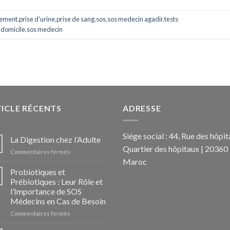
vement
,
prise d'urine
,
prise de sang
,
sos
,
sos medecin agadir
,
tests
 domicile
,
sos medecin
ICLE RÉCENTS
ADRESSE
Siége social : 44, Rue des hôpit
La Digestion chez l’Adulte
Quartier des hôpitaux | 20360 
sur
Commentaires fermés
La
Maroc
Digestion
Probiotiques et
chez
Prébiotiques : Leur Rôle et
l’Adulte
l’Importance de SOS
Médecins en Cas de Besoin
sur
Commentaires fermés
Probiotiques