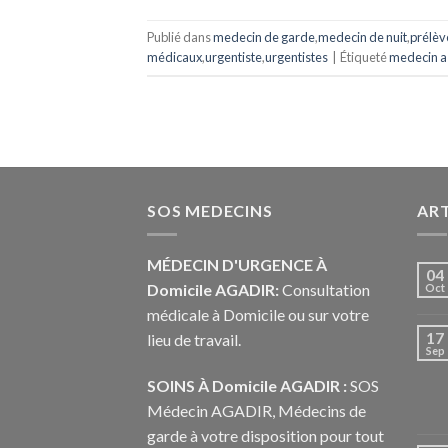
Publié dans
medecin de garde
,
medecin de nuit
,
prélè
médicaux
,
urgentiste
,
urgentistes
|
Étiqueté
medecin a
SOS MEDECINS
ART
MÉDECIN D'URGENCE À
04
Domicile AGADIR:
Consultation
Oct
médicale à Domicile ou sur votre
17
lieu de travail.
Sep
SOINS À Domicile AGADIR :
SOS
Médecin AGADIR, Médecins de
garde à votre disposition pour tout