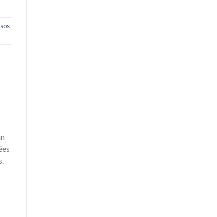
,
sos
in
iées
s.