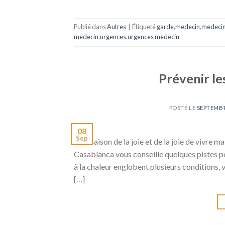
Publié dans
Autres
|
Étiqueté
garde
,
medecin
,
medeci
medecin
,
urgences
,
urgences medecin
Prévenir les
POSTÉ LE
SEPTEMBR
08
Sep
L’été saison de la joie et de la joie de vivre
Casablanca vous conseille quelques pistes pou
à la chaleur englobent plusieurs conditions,
[…]