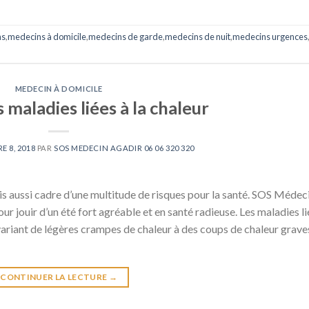
ns
,
medecins à domicile
,
medecins de garde
,
medecins de nuit
,
medecins urgences
MEDECIN À DOMICILE
 maladies liées à la chaleur
E 8, 2018
PAR
SOS MEDECIN AGADIR 06 06 320 320
 mais aussi cadre d’une multitude de risques pour la santé. SOS Médec
r jouir d’un été fort agréable et en santé radieuse. Les maladies l
 variant de légères crampes de chaleur à des coups de chaleur grave
CONTINUER LA LECTURE
→