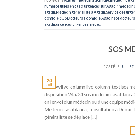
numéros utiles en cas d'urgences sur Agadir
,
medecin a
agadir
,
Médecin généraliste à Agadir
,
Service des urg
domicile
,
SOS Docteurs à domicile Agadir
,
sos docteurs
agadir
,
urgences
,
urgences medecin
SOS M
POSTÉ LE
JUILLET 
24
Juil
[vc_row][vc_column][vc_column_text]sos me
disposition 24h/24 sos medecin casablanca Se
en l’envoi d’un médecin ou d’une équipe mé
Medecin casablanca, consultation à Domicile
généraliste se déplace […]