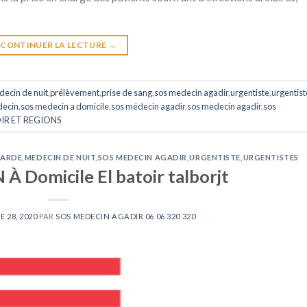
CONTINUER LA LECTURE
→
ecin de nuit
,
prélèvement
,
prise de sang
,
sos medecin agadir
,
urgentiste
,
urgentist
decin
,
sos medecin a domicile
,
sos médecin agadir
,
sos medecin agadir
,
sos
IR ET REGIONS
GARDE
,
MEDECIN DE NUIT
,
SOS MEDECIN AGADIR
,
URGENTISTE
,
URGENTISTES
 Domicile El batoir talborjt
 28, 2020
PAR
SOS MEDECIN AGADIR 06 06 320 320