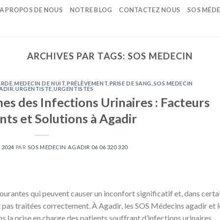
A PROPOS DE NOUS
NOTRE BLOG
CONTACTEZ NOUS
SOS MÉDE
ARCHIVES PAR TAGS:
SOS MEDECIN
ARDE
,
MEDECIN DE NUIT
,
PRÉLÈVEMENT
,
PRISE DE SANG
,
SOS MEDECIN
ADIR
,
URGENTISTE
,
URGENTISTES
s des Infections Urinaires : Facteurs
nts et Solutions à Agadir
, 2024
PAR
SOS MEDECIN AGADIR 06 06 320 320
courantes qui peuvent causer un inconfort significatif et, dans certa
t pas traitées correctement. À Agadir, les SOS Médecins agadir et l
s la prise en charge des patients souffrant d’infections urinaires,