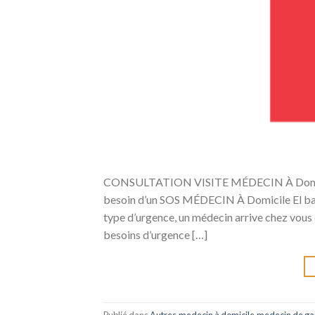
CONSULTATION VISITE MÉDECIN À Domicile El
besoin d’un SOS MÉDECIN À Domicile El batoi
type d’urgence, un médecin arrive chez vous 
besoins d’urgence […]
Publié dans
Autres
,
medecin à domicile
,
medecin de ga