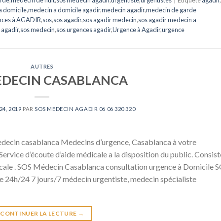
 domicile
,
medecin a domicile agadir
,
medecin agadir
,
medecin de garde
ences à AGADIR
,
sos
,
sos agadir
,
sos agadir medecin
,
sos agadir medecin a
 agadir
,
sos medecin
,
sos urgences agadir
,
Urgence à Agadir
,
urgence
AUTRES
EDECIN CASABLANCA
24, 2019
PAR
SOS MEDECIN AGADIR 06 06 320 320
decin casablanca Medecins d’urgence, Casablanca à votre
rvice d’écoute d’aide médicale a la disposition du public. Consist
dicale . SOS Médecin Casablanca consultation urgence à Domicile 
 24h/24 7 jours/7 médecin urgentiste, medecin spécialiste
CONTINUER LA LECTURE
→