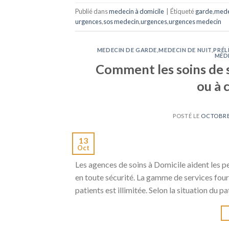
Publié dans
medecin à domicile
|
Étiqueté
garde
,
mede
urgences
,
sos medecin
,
urgences
,
urgences medecin
MEDECIN DE GARDE
,
MEDECIN DE NUIT
,
PRÉL
MÉD
Comment les soins de 
ou à 
POSTÉ LE
OCTOBRE 
13
Oct
Les agences de soins à Domicile aident les p
en toute sécurité. La gamme de services fou
patients est illimitée. Selon la situation du 