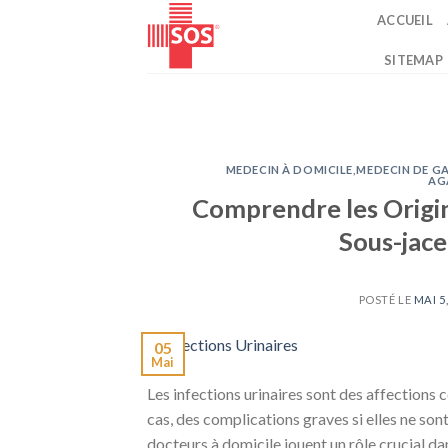
Passer
ACCUEIL
au
contenu
SITEMAP
MEDECIN À DOMICILE
,
MEDECIN DE G
AG
Comprendre les Origine
Sous-jace
POSTÉ LE
MAI 5
05
Mai
Les infections urinaires sont des affections 
cas, des complications graves si elles ne son
docteurs à domicile jouent un rôle crucial dan