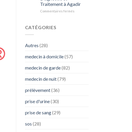
Diarrhée
Traitement à Agadir
:
L’Importance
sur
Commentaires fermés
de
Comprendre
SOS
les
Médecins
Nodules
CATÉGORIES
Pulmonaires
:
Diagnostic
Autres
(28)
et
Traitement
medecin à domicile
(57)
à
Agadir
medecin de garde
(82)
medecin de nuit
(79)
prélèvement
(36)
prise d'urine
(30)
prise de sang
(29)
sos
(28)