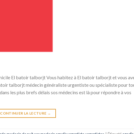
 batoir talborjt Vous habitez à El batoir talborjt et vous av
r talborjt médecin généraliste urgentiste ou spécialiste pour to
dans les plus brefs délais sos médecins est là pour répondre à vos
CONTINUER LA LECTURE
→
rde
,
medecin de nuit
,
sos medecin agadir
,
urgentiste
,
urgentistes
|
Étiqueté
agadir
,