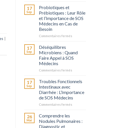
La
Digestion
Probiotiques et
17
chez
Sep
Prébiotiques : Leur Rôle
l’Adulte
et l’Importance de SOS
Médecins en Cas de
Besoin
sur
Commentaires fermés
es
|
Probiotiques
et
Déséquilibres
17
Prébiotiques
Sep
Microbiens : Quand
:
Faire Appel à SOS
Leur
Médecins
Rôle
et
sur
Commentaires fermés
l’Importance
Déséquilibres
de
Microbiens
Troubles Fonctionnels
17
SOS
:
Sep
Intestinaux avec
Médecins
Quand
Diarrhée : L’Importance
en
Faire
de SOS Médecins
Cas
Appel
de
à
sur
Commentaires fermés
Besoin
SOS
Troubles
Médecins
Fonctionnels
Comprendre les
26
Intestinaux
Mai
Nodules Pulmonaires :
avec
Diagnostic et