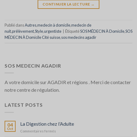
CONTINUER LA LECTURE
→
Publié dans
Autres
,
medecin à domicile
,
medecin de
nuit
,
prélèvement
,
Style
,
urgentiste
|
Étiqueté
SOS MÉDECIN À Domicile
,
SOS
MÉDECIN À Domicile Cité suisse
,
sos medecins agadir
SOS MEDECIN AGADIR
A votre domicile sur AGADIR et régions . Merci de contacter
notre centre de régulation.
LATEST POSTS
La Digestion chez l’Adulte
04
Oct
sur
Commentaires fermés
La