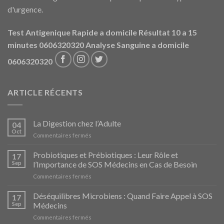
d'urgence.
Test Antigenique Rapide a domicile Résultat 10 a 15
minutes 0606320320
Analyse Sanguine a domicile
0606320320
ARTICLE RÉCENTS
La Digestion chez l’Adulte
04
Oct
sur
Commentaires fermés
La
Digestion
Probiotiques et Prébiotiques : Leur Rôle et
17
chez
Sep
l’Importance de SOS Médecins en Cas de Besoin
l’Adulte
sur
Commentaires fermés
Probiotiques
et
Déséquilibres Microbiens : Quand Faire Appel à SOS
17
Prébiotiques
Sep
Médecins
:
sur
Commentaires fermés
Leur