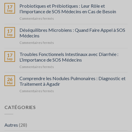
Digestion
Probiotiques et Prébiotiques : Leur Rôle et
17
chez
Sep
l’Importance de SOS Médecins en Cas de Besoin
l’Adulte
sur
Commentaires fermés
Probiotiques
et
Déséquilibres Microbiens : Quand Faire Appel à SOS
17
Prébiotiques
Sep
Médecins
:
sur
Commentaires fermés
Leur
Déséquilibres
Rôle
Microbiens
Troubles Fonctionnels Intestinaux avec Diarrhée :
et
17
:
l’Importance
Sep
L’Importance de SOS Médecins
Quand
de
sur
Commentaires fermés
Faire
SOS
Troubles
Appel
Médecins
Fonctionnels
Comprendre les Nodules Pulmonaires : Diagnostic et
à
26
en
Intestinaux
SOS
Mai
Traitement à Agadir
Cas
avec
Médecins
de
sur
Commentaires fermés
Diarrhée
Besoin
Comprendre
:
les
L’Importance
Nodules
CATÉGORIES
de
Pulmonaires
SOS
:
Médecins
Diagnostic
Autres
(28)
et
Traitement