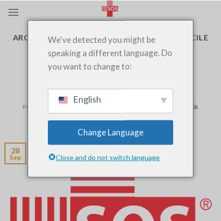
Passer
au
contenu
ARCHIVES PAR TAGS:
SOS MÉDECIN À DOMICILE
We've detected you might be
speaking a different language. Do
AUTRES
,
MEDECIN À DOMICILE
,
MEDECIN DE
you want to change to:
NUIT
,
PRÉLÈVEMENT
,
STYLE
,
URGENTISTE
SOS MÉDECIN À Domicile Cité suisse
English
POSTÉ LE
SEPTEMBRE 28, 2020
PAR
SOS MEDECIN AGADIR 06 06
320 320
Change Language
28
Close and do not switch language
Sep