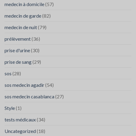
medecin à domicile
(57)
à
Agadir
medecin de garde
(82)
medecin de nuit
(79)
prélèvement
(36)
prise d'urine
(30)
prise de sang
(29)
sos
(28)
sos medecin agadir
(54)
sos medecin casablanca
(27)
Style
(1)
tests médicaux
(34)
Uncategorized
(18)