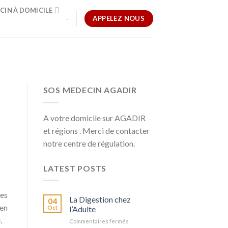
CIN À DOMICILE
APPELEZ NOUS
-
SOS MEDECIN AGADIR
A votre domicile sur AGADIR
et régions . Merci de contacter
notre centre de régulation.
LATEST POSTS
Les
La Digestion chez
04
 en
Oct
l’Adulte
.
Commentaires fermés
sur