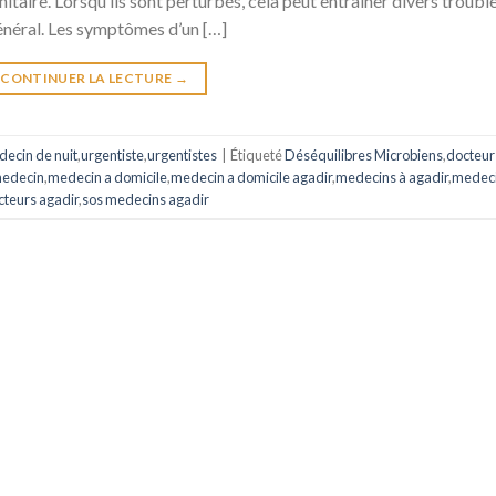
taire. Lorsqu’ils sont perturbés, cela peut entraîner divers troubl
général. Les symptômes d’un […]
CONTINUER LA LECTURE
→
ecin de nuit
,
urgentiste
,
urgentistes
|
Étiqueté
Déséquilibres Microbiens
,
docteur
edecin
,
medecin a domicile
,
medecin a domicile agadir
,
medecins à agadir
,
medec
cteurs agadir
,
sos medecins agadir