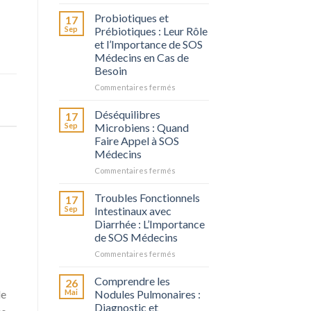
La
Digestion
Probiotiques et
17
chez
Sep
Prébiotiques : Leur Rôle
l’Adulte
et l’Importance de SOS
Médecins en Cas de
Besoin
Commentaires fermés
sur
Probiotiques
et
Déséquilibres
17
Prébiotiques
Sep
Microbiens : Quand
:
Faire Appel à SOS
Leur
Médecins
Rôle
et
Commentaires fermés
sur
l’Importance
Déséquilibres
de
Microbiens
Troubles Fonctionnels
17
SOS
:
Sep
Intestinaux avec
Médecins
Quand
Diarrhée : L’Importance
en
Faire
de SOS Médecins
Cas
Appel
de
à
Commentaires fermés
sur
Besoin
SOS
Troubles
Médecins
Fonctionnels
Comprendre les
26
Intestinaux
Mai
Nodules Pulmonaires :
le
avec
Diagnostic et