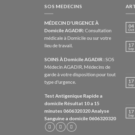
SOS MEDECINS
ART
MÉDECIN D'URGENCE À
04
Domicile AGADIR:
Consultation
Oct
médicale à Domicile ou sur votre
17
lieu de travail.
Sep
SOINS À Domicile AGADIR :
SOS
Médecin AGADIR, Médecins de
garde à votre disposition pour tout
17
type d'urgence.
Sep
Test Antigenique Rapide a
domicile Résultat 10 a 15
minutes 0606320320
Analyse
17
Sep
Sanguine a domicile 0606320320