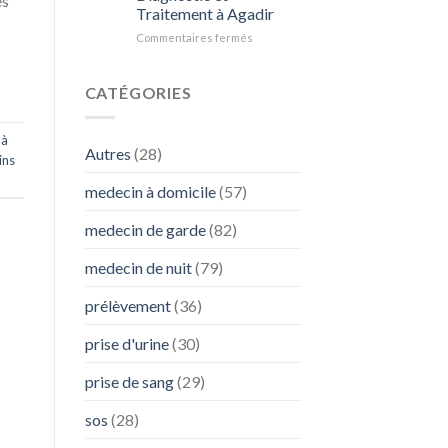
es
Diarrhée
Traitement à Agadir
:
L’Importance
Commentaires fermés
sur
de
Comprendre
SOS
les
Médecins
Nodules
CATÉGORIES
Pulmonaires
:
 à
Diagnostic
Autres
(28)
et
ins
Traitement
medecin à domicile
(57)
à
Agadir
medecin de garde
(82)
medecin de nuit
(79)
prélèvement
(36)
prise d'urine
(30)
prise de sang
(29)
sos
(28)