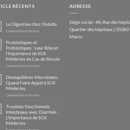
ICLE RÉCENTS
ADRESSE
Siége social : 44, Rue des hôpit
La Digestion chez l’Adulte
Quartier des hôpitaux | 20360 
Commentaires fermés
sur
Maroc
La
Digestion
Probiotiques et
chez
Prébiotiques : Leur Rôle et
l’Adulte
l’Importance de SOS
Médecins en Cas de Besoin
Commentaires fermés
sur
Probiotiques
et
Déséquilibres Microbiens :
Prébiotiques
Quand Faire Appel à SOS
:
Médecins
Leur
Commentaires fermés
sur
Rôle
Déséquilibres
et
Microbiens
l’Importance
Troubles Fonctionnels
:
de
Intestinaux avec Diarrhée :
Quand
SOS
L’Importance de SOS
Faire
Médecins
Médecins
Appel
en
à
Commentaires fermés
Cas
sur