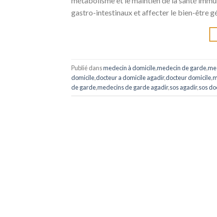
métabolisme et le maintien de la santé immuni
gastro-intestinaux et affecter le bien-être 
Publié dans
medecin à domicile
,
medecin de garde
,
med
domicile
,
docteur a domicile agadir
,
docteur domicile
,
m
de garde
,
medecins de garde agadir
,
sos agadir
,
sos do