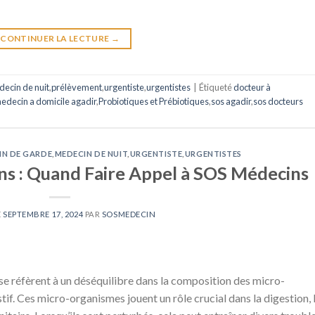
CONTINUER LA LECTURE
→
ecin de nuit
,
prélèvement
,
urgentiste
,
urgentistes
|
Étiqueté
docteur à
edecin a domicile agadir
,
Probiotiques et Prébiotiques
,
sos agadir
,
sos docteurs
IN DE GARDE
,
MEDECIN DE NUIT
,
URGENTISTE
,
URGENTISTES
ns : Quand Faire Appel à SOS Médecins
E
SEPTEMBRE 17, 2024
PAR
SOSMEDECIN
se réfèrent à un déséquilibre dans la composition des micro-
if. Ces micro-organismes jouent un rôle crucial dans la digestion, 