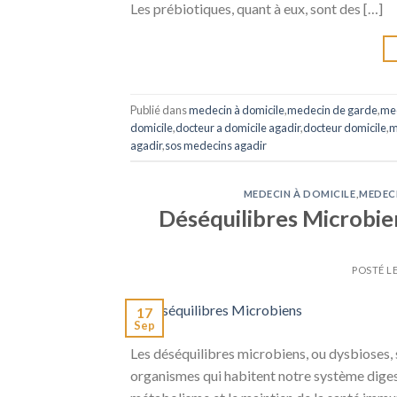
Les prébiotiques, quant à eux, sont des […]
Publié dans
medecin à domicile
,
medecin de garde
,
med
domicile
,
docteur a domicile agadir
,
docteur domicile
,
m
agadir
,
sos medecins agadir
MEDECIN À DOMICILE
,
MEDEC
Déséquilibres Microbie
POSTÉ L
17
Sep
Les déséquilibres microbiens, ou dysbioses, 
organismes qui habitent notre système digest