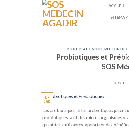
Passer
ACCUEIL
au
SITEMAP
contenu
MEDECIN À DOMICILE
,
MEDECIN DE 
Probiotiques et Prébio
SOS Méd
POSTÉ L
17
Sep
Les probiotiques et les prébiotiques jouent un
probiotiques sont des micro-organismes viva
quantités suffisantes, apportent des bénéfices 