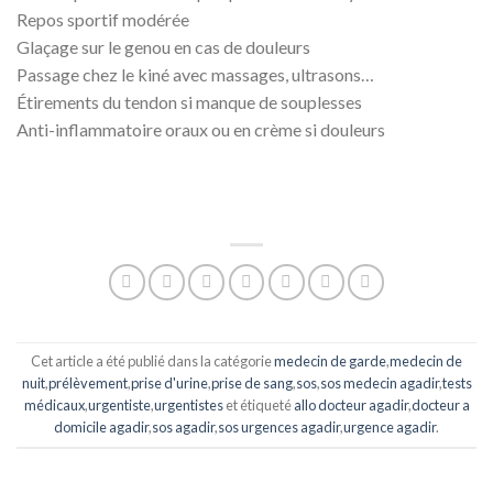
Repos sportif modérée
Glaçage sur le genou en cas de douleurs
Passage chez le kiné avec massages, ultrasons…
Étirements du tendon si manque de souplesses
Anti-inflammatoire oraux ou en crème si douleurs
Cet article a été publié dans la catégorie
medecin de garde
,
medecin de
nuit
,
prélèvement
,
prise d'urine
,
prise de sang
,
sos
,
sos medecin agadir
,
tests
médicaux
,
urgentiste
,
urgentistes
et étiqueté
allo docteur agadir
,
docteur a
domicile agadir
,
sos agadir
,
sos urgences agadir
,
urgence agadir
.