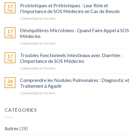
Digestion
Probiotiques et Prébiotiques : Leur Rôle et
17
chez
Sep
l’Importance de SOS Médecins en Cas de Besoin
l’Adulte
sur
Commentaires fermés
Probiotiques
et
Déséquilibres Microbiens : Quand Faire Appel à SOS
17
Prébiotiques
Sep
Médecins
:
sur
Commentaires fermés
Leur
Déséquilibres
Rôle
Microbiens
Troubles Fonctionnels Intestinaux avec Diarrhée :
et
17
:
l’Importance
Sep
L’Importance de SOS Médecins
Quand
de
sur
Commentaires fermés
Faire
SOS
Troubles
Appel
Médecins
Fonctionnels
Comprendre les Nodules Pulmonaires : Diagnostic et
à
26
en
Intestinaux
SOS
Mai
Traitement à Agadir
Cas
avec
Médecins
de
sur
Commentaires fermés
Diarrhée
Besoin
Comprendre
:
les
L’Importance
Nodules
CATÉGORIES
de
Pulmonaires
SOS
:
Médecins
Diagnostic
Autres
(28)
et
Traitement