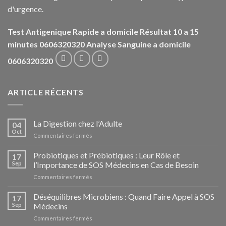
d'urgence.
Test Antigenique Rapide a domicile Résultat 10 a 15
minutes 0606320320
Analyse Sanguine a domicile
0606320320
ARTICLE RÉCENTS
La Digestion chez l’Adulte
04
Oct
sur
Commentaires fermés
La
Digestion
Probiotiques et Prébiotiques : Leur Rôle et
17
chez
Sep
l’Importance de SOS Médecins en Cas de Besoin
l’Adulte
sur
Commentaires fermés
Probiotiques
et
Déséquilibres Microbiens : Quand Faire Appel à SOS
17
Prébiotiques
Sep
Médecins
:
sur
Commentaires fermés
Leur