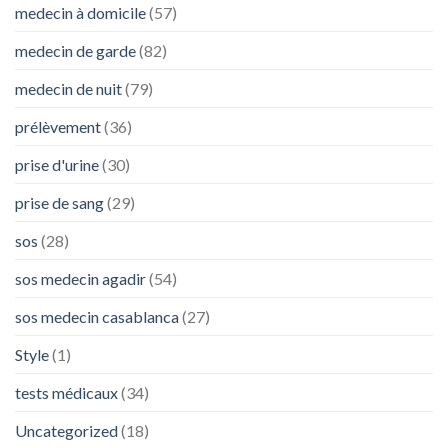
medecin à domicile
(57)
à
Agadir
medecin de garde
(82)
medecin de nuit
(79)
prélèvement
(36)
prise d'urine
(30)
prise de sang
(29)
sos
(28)
sos medecin agadir
(54)
sos medecin casablanca
(27)
Style
(1)
tests médicaux
(34)
Uncategorized
(18)