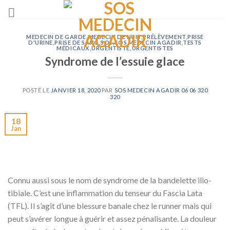
Passer
au
contenu
MEDECIN DE GARDE
,
MEDECIN DE NUIT
,
PRÉLÈVEMENT
,
PRISE
D'URINE
,
PRISE DE SANG
,
SOS
,
SOS MEDECIN AGADIR
,
TESTS
MÉDICAUX
,
URGENTISTE
,
URGENTISTES
Syndrome de l’essuie glace
POSTÉ LE
JANVIER 18, 2020
PAR
SOS MEDECIN AGADIR 06 06 320
320
18
Jan
Connu aussi sous le nom de syndrome de la bandelette ilio-
tibiale. C’est une inflammation du tenseur du Fascia Lata
(TFL). Il s’agit d’une blessure banale chez le runner mais qui
peut s’avérer longue à guérir et assez pénalisante. La douleur