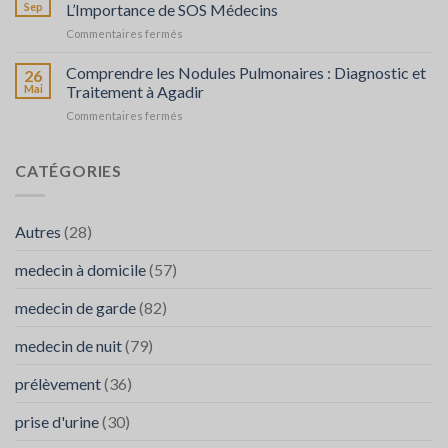
:
l’Importance
Sep
L’Importance de SOS Médecins
Quand
de
sur
Commentaires fermés
Faire
SOS
Troubles
Appel
Médecins
Fonctionnels
Comprendre les Nodules Pulmonaires : Diagnostic et
à
26
en
Intestinaux
SOS
Mai
Traitement à Agadir
Cas
avec
Médecins
de
sur
Commentaires fermés
Diarrhée
Besoin
Comprendre
:
les
L’Importance
Nodules
CATÉGORIES
de
Pulmonaires
SOS
:
Médecins
Diagnostic
Autres
(28)
et
Traitement
medecin à domicile
(57)
à
Agadir
medecin de garde
(82)
medecin de nuit
(79)
prélèvement
(36)
prise d'urine
(30)