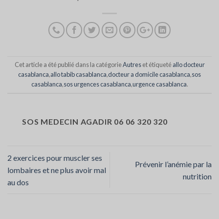
Cet article a été publié dans la catégorie
Autres
et étiqueté
allo docteur
casablanca
,
allo tabib casablanca
,
docteur a domicile casablanca
,
sos
casablanca
,
sos urgences casablanca
,
urgence casablanca
.
SOS MEDECIN AGADIR 06 06 320 320
2 exercices pour muscler ses
Prévenir l’anémie par la
lombaires et ne plus avoir mal
nutrition
au dos