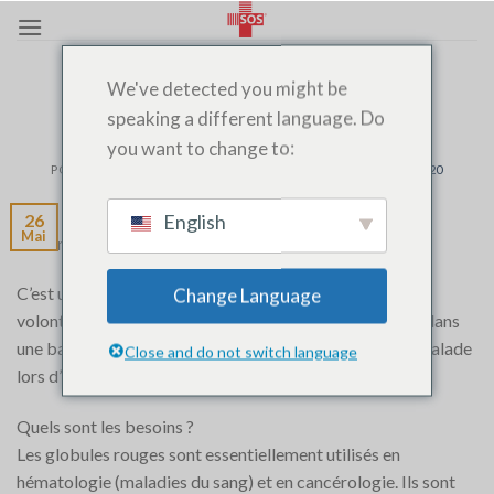
Passer
au
contenu
AUTRES
We've detected you might be
Le don de sang
speaking a different language. Do
you want to change to:
POSTÉ LE
MAI 26, 2019
PAR
SOS MEDECIN AGADIR 06 06 320 320
English
26
Mai
Le don de sang
C’est un processus par lequel un donneur de sang est
Change Language
volontaire pour se voir prélever du sang qui sera gardé dans
une banque du sang avant de transfuser une personne malade
Close and do not switch language
lors d’une transfusion sanguine.
Quels sont les besoins ?
Les globules rouges sont essentiellement utilisés en
hématologie (maladies du sang) et en cancérologie. Ils sont