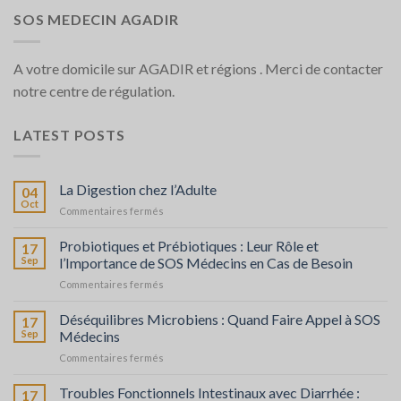
SOS MEDECIN AGADIR
A votre domicile sur AGADIR et régions . Merci de contacter
notre centre de régulation.
LATEST POSTS
La Digestion chez l’Adulte
04
Oct
sur
Commentaires fermés
La
Digestion
Probiotiques et Prébiotiques : Leur Rôle et
17
chez
Sep
l’Importance de SOS Médecins en Cas de Besoin
l’Adulte
sur
Commentaires fermés
Probiotiques
et
Déséquilibres Microbiens : Quand Faire Appel à SOS
17
Prébiotiques
Sep
Médecins
:
sur
Commentaires fermés
Leur
Déséquilibres
Rôle
Microbiens
Troubles Fonctionnels Intestinaux avec Diarrhée :
et
17