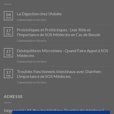
La Digestion chez l’Adulte
04
Oct
sur
Commentaires fermés
La
Digestion
Probiotiques et Prébiotiques : Leur Rôle et
17
chez
Sep
l’Importance de SOS Médecins en Cas de Besoin
l’Adulte
sur
Commentaires fermés
Probiotiques
et
Déséquilibres Microbiens : Quand Faire Appel à SOS
17
Prébiotiques
Sep
Médecins
:
sur
Commentaires fermés
Leur
Déséquilibres
Rôle
Microbiens
Troubles Fonctionnels Intestinaux avec Diarrhée :
et
17
:
l’Importance
Sep
L’Importance de SOS Médecins
Quand
de
sur
Commentaires fermés
Faire
SOS
Troubles
Appel
Médecins
Fonctionnels
à
en
Intestinaux
ADRESSE
SOS
Cas
avec
Médecins
de
Diarrhée
Besoin
:
Siége social : 44, Rue des hôpitaux, Quartier des hôpitaux |
L’Importance