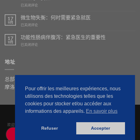
Probiotiques
已关闭评论
et
Prébiotiques
微生物失衡：何时需要紧急就医
17
:
9月
Déséquilibres
已关闭评论
Leur
Microbiens
Rôle
:
功能性肠病伴腹泻：紧急医生的重要性
et
17
Quand
9月
l’Importance
Troubles
已关闭评论
Faire
de
Fonctionnels
Appel
SOS
Intestinaux
à
Médecins
avec
地址
SOS
en
Diarrhée
Médecins
Cas
:
de
L’Importance
总部：44, Rue des Hôpitaux, Quartier des Hôpitaux | 20360,
Besoin
de
摩洛哥
SOS
Pour offrir les meilleures expériences, nous
Médecins
utilisons des technologies telles que les
cookies pour stocker et/ou accéder aux
informations des appareils.
En savoir plus
欢迎
关于我们
我们的博客
联系我们
紧急医生上门服务
网站地图
Refuser
Accepter
© 2025年版权所有
阿加迪尔紧急求助医生
版权所有
0606 320 320