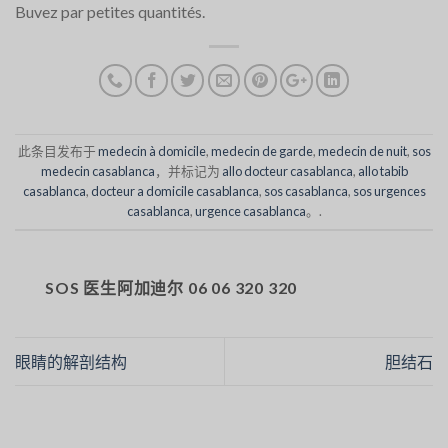
Buvez par petites quantités.
此条目发布于
medecin à domicile
,
medecin de garde
,
medecin de nuit
,
sos
medecin casablanca
，并标记为
allo docteur casablanca
,
allo tabib
casablanca
,
docteur a domicile casablanca
,
sos casablanca
,
sos urgences
casablanca
,
urgence casablanca
。.
SOS 医生阿加迪尔 06 06 320 320
眼睛的解剖结构
胆结石