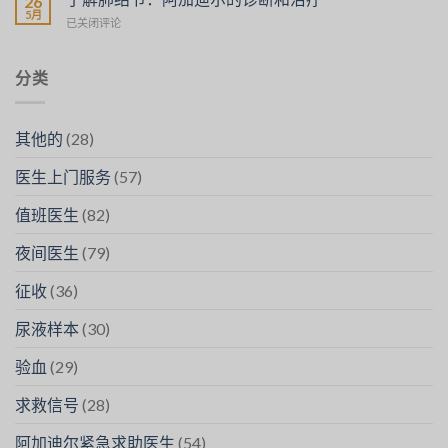
26
Médecins
avec
5月
SOS
en
Comprendre
已关闭评论
Diarrhée
Médecins
Cas
les
:
de
Nodules
L’Importance
Besoin
Pulmonaires
分类
de
:
SOS
Diagnostic
Médecins
et
其他的
(28)
Traitement
à
医生上门服务
(57)
Agadir
值班医生
(82)
夜间医生
(79)
征收
(36)
尿液样本
(30)
验血
(29)
求救信号
(28)
阿加迪尔紧急求助医生
(54)