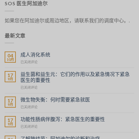
SOS 医生阿加迪尔
如果您在阿加迪尔或周边地区，请联系我们的调度中心。.
最新文章
成人消化系统
04
10月
La
已关闭评论
Digestion
chez
益生菌和益生元：它们的作用以及紧急情况下紧急
17
l’Adulte
9月
医生的重要性
Probiotiques
已关闭评论
et
Prébiotiques
微生物失衡：何时需要紧急就医
17
:
9月
Déséquilibres
已关闭评论
Leur
Microbiens
Rôle
:
功能性肠病伴腹泻：紧急医生的重要性
et
17
Quand
9月
l’Importance
Troubles
已关闭评论
Faire
de
Fonctionnels
Appel
SOS
Intestinaux
了解肺结节：阿加迪尔的诊断和治疗
à