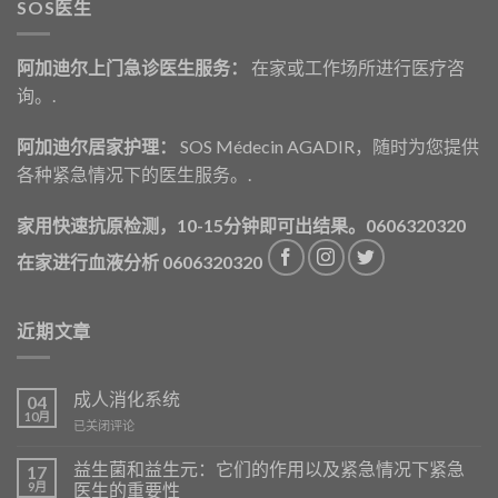
SOS医生
阿加迪尔上门急诊医生服务：
在家或工作场所进行医疗咨
询。.
阿加迪尔居家护理：
SOS Médecin AGADIR，随时为您提供
各种紧急情况下的医生服务。.
家用快速抗原检测，10-15分钟即可出结果。0606320320
在家进行血液分析 0606320320
近期文章
成人消化系统
04
10月
La
已关闭评论
Digestion
chez
益生菌和益生元：它们的作用以及紧急情况下紧急
17
l’Adulte
9月
医生的重要性