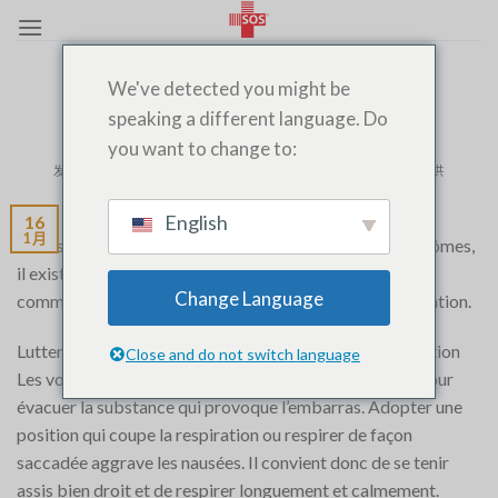
跳
至
内
医生上门服务
,
值班医生
,
夜间医生
,
卡萨布兰卡医生求救
We've detected you might be
容
止吐技巧
speaking a different language. Do
you want to change to:
发布于
1 月 16, 2020
由
SOS MEDECIN AGADIR 06 06 320 320
提供
English
16
1 月
Pour stopper les vomissements dès les premiers symptômes,
il existe cependant des techniques simples et naturelles
Change Language
comme l’homéopathie, le gingembre en tisane, la respiration.
Lutter contre les vomissements avec une bonne respiration
Close and do not switch language
Les vomissements résultent de spasmes de l’estomac pour
évacuer la substance qui provoque l’embarras. Adopter une
position qui coupe la respiration ou respirer de façon
saccadée aggrave les nausées. Il convient donc de se tenir
assis bien droit et de respirer longuement et calmement.