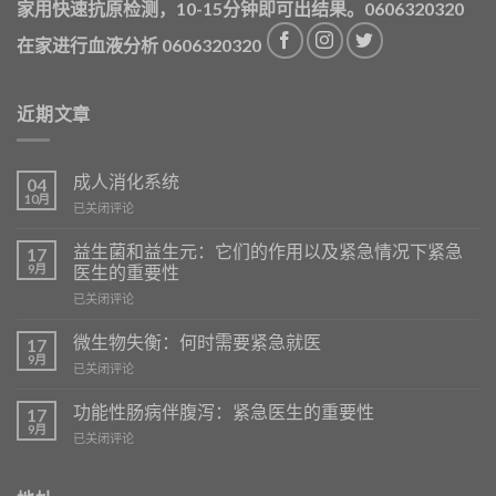
家用快速抗原检测，10-15分钟即可出结果。0606320320
在家进行血液分析 0606320320
近期文章
成人消化系统
04
10月
La
已关闭评论
Digestion
chez
益生菌和益生元：它们的作用以及紧急情况下紧急
17
l’Adulte
9月
医生的重要性
Probiotiques
已关闭评论
et
Prébiotiques
微生物失衡：何时需要紧急就医
17
:
9月
Déséquilibres
已关闭评论
Leur
Microbiens
Rôle
:
功能性肠病伴腹泻：紧急医生的重要性
et
17
Quand
9月
l’Importance
Troubles
已关闭评论
Faire
de
Fonctionnels
Appel
SOS
Intestinaux
à
Médecins
avec