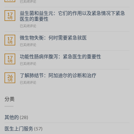
La
已关闭评论
Digestion
chez
益生菌和益生元：它们的作用以及紧急情况下紧急
17
l’Adulte
9月
医生的重要性
Probiotiques
已关闭评论
et
Prébiotiques
微生物失衡：何时需要紧急就医
17
:
9月
Déséquilibres
已关闭评论
Leur
Microbiens
Rôle
:
功能性肠病伴腹泻：紧急医生的重要性
et
17
Quand
9月
l’Importance
Troubles
已关闭评论
Faire
de
Fonctionnels
Appel
SOS
Intestinaux
了解肺结节：阿加迪尔的诊断和治疗
à
26
Médecins
avec
5月
SOS
en
Comprendre
已关闭评论
Diarrhée
Médecins
Cas
les
:
de
Nodules
L’Importance
Besoin
Pulmonaires
分类
de
:
SOS
Diagnostic
Médecins
et
其他的
(28)
Traitement
à
医生上门服务
(57)
Agadir