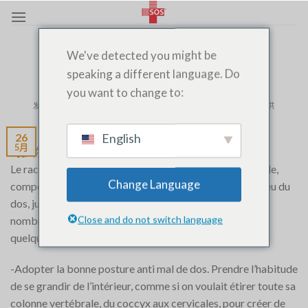
跳
至
内
其他的
,
医生上门服务
We've detected you might be
容
呵护你的下背部
speaking a different language. Do
you want to change to:
发布于
5 月 26, 2019
由
SOS MEDECIN AGADIR 06 06 320 320
提供
English
26
5月
呵护你的下背部
Le rachis lombaire est une partie de la colonne vertébrale,
Change Language
composé de cinq vertèbres lombaires. Il s’étend du milieu du
dos, jusqu’au niveau du bassin. Il est souvent le siège de
Close and do not switch language
nombreux maux plus ou moins douloureux. Voici donc
quelques conseils pour le renforcer et le préserver
-Adopter la bonne posture anti mal de dos. Prendre l’habitude
de se grandir de l’intérieur, comme si on voulait étirer toute sa
colonne vertébrale, du coccyx aux cervicales, pour créer de