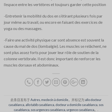
l’espace entre les vertèbres et toujours garder cette position
-Entretenir la mobilité du dos en s’étirant plusieurs fois par
jour même au travail, ou encore en faisant des exercices de
yoga ou des massages.
-Faire une activité physique car sont absence est souvent la
cause du mal de dos (lombalgie). Les muscles se relâchent, ne
sont plus assez forts pour jouer leur rôle de soutien de la
colonne vertébrale. Il est donc important de renforcer les
muscles dorsaux et abdominaux.
此条目发布于
Autres
,
medecin à domicile
，并标记为
allo docteur
casablanca
,
allo tabib casablanca
,
docteur a domicile casablanca
,
sos
casablanca
,
sos urgences casablanca
,
urgence casablanca
。.