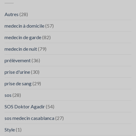
SOS
:
Médecins
Diagnostic
Autres
(28)
et
Traitement
medecin à domicile
(57)
à
Agadir
medecin de garde
(82)
medecin de nuit
(79)
prélèvement
(36)
prise d'urine
(30)
prise de sang
(29)
sos
(28)
SOS Doktor Agadir
(54)
sos medecin casablanca
(27)
Style
(1)