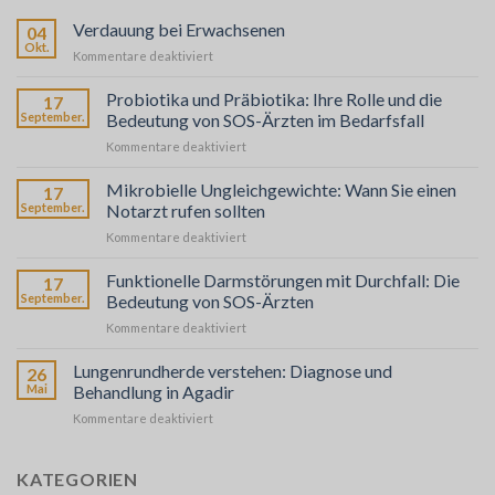
Verdauung bei Erwachsenen
04
Okt.
für
Kommentare deaktiviert
La
Digestion
Probiotika und Präbiotika: Ihre Rolle und die
17
chez
September.
Bedeutung von SOS-Ärzten im Bedarfsfall
l’Adulte
für
Kommentare deaktiviert
Probiotiques
et
Mikrobielle Ungleichgewichte: Wann Sie einen
17
Prébiotiques
September.
Notarzt rufen sollten
:
für
Kommentare deaktiviert
Leur
Déséquilibres
Rôle
Microbiens
Funktionelle Darmstörungen mit Durchfall: Die
et
17
:
l’Importance
September.
Bedeutung von SOS-Ärzten
Quand
de
für
Kommentare deaktiviert
Faire
SOS
Troubles
Appel
Médecins
Fonctionnels
Lungenrundherde verstehen: Diagnose und
à
26
en
Intestinaux
SOS
Mai
Behandlung in Agadir
Cas
avec
Médecins
de
für
Kommentare deaktiviert
Diarrhée
Besoin
Comprendre
:
les
L’Importance
Nodules
KATEGORIEN
de
Pulmonaires