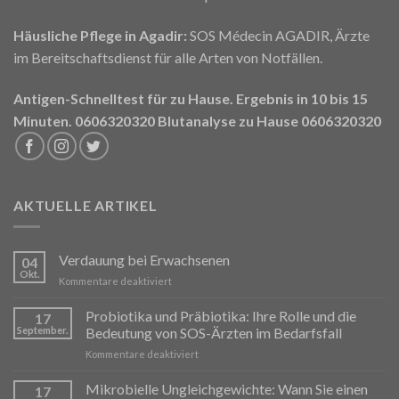
Häusliche Pflege in Agadir:
SOS Médecin AGADIR, Ärzte
im Bereitschaftsdienst für alle Arten von Notfällen.
Antigen-Schnelltest für zu Hause. Ergebnis in 10 bis 15
Minuten. 0606320320
Blutanalyse zu Hause 0606320320
AKTUELLE ARTIKEL
Verdauung bei Erwachsenen
04
Okt.
für
Kommentare deaktiviert
La
Digestion
Probiotika und Präbiotika: Ihre Rolle und die
17
chez
September.
Bedeutung von SOS-Ärzten im Bedarfsfall
l’Adulte
für
Kommentare deaktiviert
Probiotiques
et
Mikrobielle Ungleichgewichte: Wann Sie einen
17
Prébiotiques