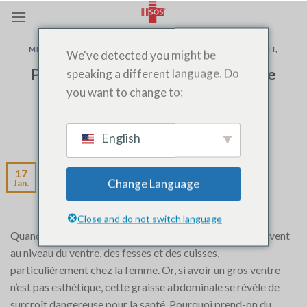
Zum
Inhalt
springen
MEDECIN À DOMICILE
,
MEDECIN DE GARDE
,
MEDECIN DE NUIT
,
We've detected you might be
SOS MEDECIN CASABLANCA
Prise de poids : lorsque la graisse se
speaking a different language. Do
you want to change to:
loge dans le ventre
VERÖFFENTLICHT AM
JANUAR 17, 2020
VON
SOS MEDECIN
English
AGADIR 06 06 320 320
17
Change Language
Jan.
Close and do not switch language
Quand vous prenez du poids, les kilos se logent bien souvent
au niveau du ventre, des fesses et des cuisses,
particulièrement chez la femme. Or, si avoir un gros ventre
n’est pas esthétique, cette graisse abdominale se révèle de
surcroît dangereuse pour la santé. Pourquoi prend-on du