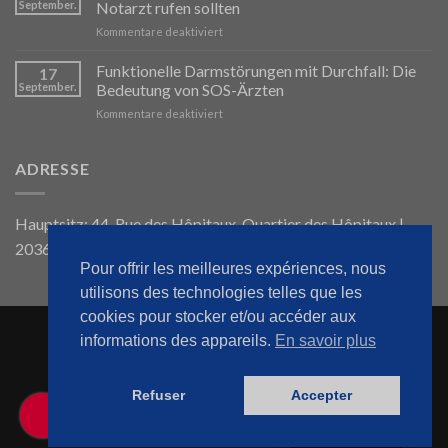
September.
Notarzt rufen sollten
:
für
Kommentare deaktiviert
Leur
Déséquilibres
Rôle
Microbiens
Funktionelle Darmstörungen mit Durchfall: Die
et
17
:
l’Importance
September.
Bedeutung von SOS-Ärzten
Quand
de
für
Kommentare deaktiviert
Faire
SOS
Troubles
Appel
Médecins
Fonctionnels
à
en
Intestinaux
ADRESSE
SOS
Cas
avec
Médecins
de
Diarrhée
Besoin
:
Hauptsitz: 44, Rue des Hôpitaux, Quartier des Hôpitaux |
L’Importance
20360, Marokko
de
SOS
Pour offrir les meilleures expériences, nous
Médecins
utilisons des technologies telles que les
cookies pour stocker et/ou accéder aux
informations des appareils.
En savoir plus
WILLKOMMEN
ÜBER UNS
UNSER BLOG
KONTAKTIEREN SIE UNS
SOS-ARZT ZU HAUSE
SITEMAP
Refuser
Accepter
© Copyright 2025
SOS Doktor Agadir
Alle Rechte vorbehalten
0606 320 320
German
Rechtliche Hinweise
| Cookies