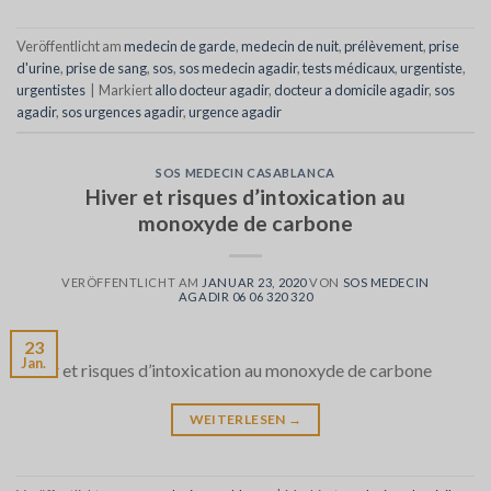
Veröffentlicht am
medecin de garde
,
medecin de nuit
,
prélèvement
,
prise
d'urine
,
prise de sang
,
sos
,
sos medecin agadir
,
tests médicaux
,
urgentiste
,
urgentistes
|
Markiert
allo docteur agadir
,
docteur a domicile agadir
,
sos
agadir
,
sos urgences agadir
,
urgence agadir
SOS MEDECIN CASABLANCA
Hiver et risques d’intoxication au
monoxyde de carbone
VERÖFFENTLICHT AM
JANUAR 23, 2020
VON
SOS MEDECIN
AGADIR 06 06 320 320
23
Jan.
Hiver et risques d’intoxication au monoxyde de carbone
WEITERLESEN
→