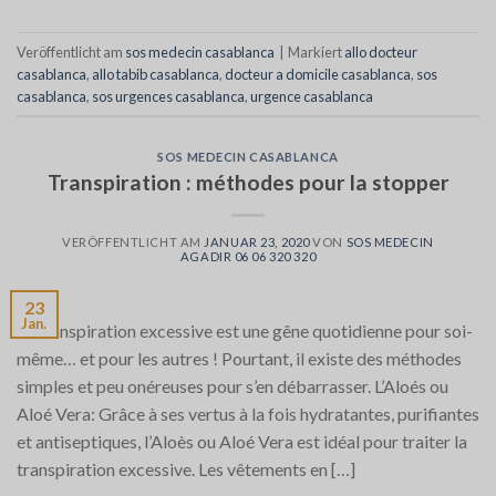
Veröffentlicht am
sos medecin casablanca
|
Markiert
allo docteur
casablanca
,
allo tabib casablanca
,
docteur a domicile casablanca
,
sos
casablanca
,
sos urgences casablanca
,
urgence casablanca
SOS MEDECIN CASABLANCA
Transpiration : méthodes pour la stopper
VERÖFFENTLICHT AM
JANUAR 23, 2020
VON
SOS MEDECIN
AGADIR 06 06 320 320
23
Jan.
La transpiration excessive est une gêne quotidienne pour soi-
même… et pour les autres ! Pourtant, il existe des méthodes
simples et peu onéreuses pour s’en débarrasser. L’Aloés ou
Aloé Vera: Grâce à ses vertus à la fois hydratantes, purifiantes
et antiseptiques, l’Aloès ou Aloé Vera est idéal pour traiter la
transpiration excessive. Les vêtements en […]