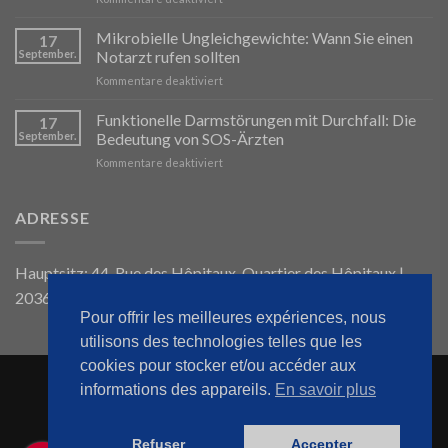
Probiotiques
et
Mikrobielle Ungleichgewichte: Wann Sie einen
17
Prébiotiques
September.
Notarzt rufen sollten
:
für
Kommentare deaktiviert
Leur
Déséquilibres
Rôle
Microbiens
Funktionelle Darmstörungen mit Durchfall: Die
et
17
:
l’Importance
September.
Bedeutung von SOS-Ärzten
Quand
de
für
Kommentare deaktiviert
Faire
SOS
Troubles
Appel
Médecins
Fonctionnels
à
en
Intestinaux
ADRESSE
SOS
Cas
avec
Médecins
de
Diarrhée
Besoin
:
Hauptsitz: 44, Rue des Hôpitaux, Quartier des Hôpitaux |
L’Importance
20360, Marokko
de
SOS
Pour offrir les meilleures expériences, nous
Médecins
utilisons des technologies telles que les
cookies pour stocker et/ou accéder aux
informations des appareils.
En savoir plus
WILLKOMMEN
ÜBER UNS
UNSER BLOG
KONTAKTIEREN SIE UNS
SOS-ARZT ZU HAUSE
SITEMAP
Refuser
Accepter