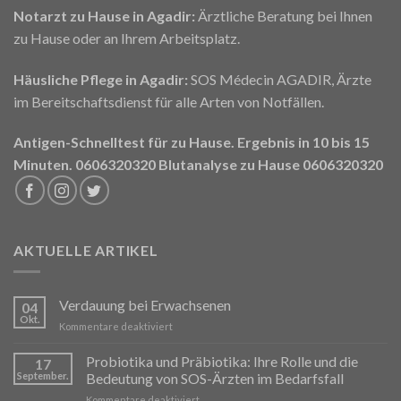
Notarzt zu Hause in Agadir:
Ärztliche Beratung bei Ihnen
zu Hause oder an Ihrem Arbeitsplatz.
Häusliche Pflege in Agadir:
SOS Médecin AGADIR, Ärzte
im Bereitschaftsdienst für alle Arten von Notfällen.
Antigen-Schnelltest für zu Hause. Ergebnis in 10 bis 15
Minuten. 0606320320
Blutanalyse zu Hause 0606320320
AKTUELLE ARTIKEL
Verdauung bei Erwachsenen
04
Okt.
für
Kommentare deaktiviert
La
Digestion
Probiotika und Präbiotika: Ihre Rolle und die
17
chez
September.
Bedeutung von SOS-Ärzten im Bedarfsfall
l’Adulte
für
Kommentare deaktiviert