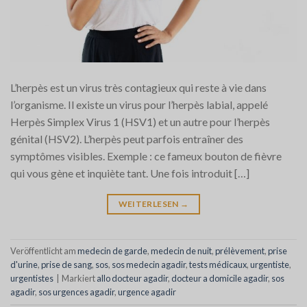
L’herpès est un virus très contagieux qui reste à vie dans
l’organisme. Il existe un virus pour l’herpès labial, appelé
Herpès Simplex Virus 1 (HSV1) et un autre pour l’herpès
génital (HSV2). L’herpès peut parfois entraîner des
symptômes visibles. Exemple : ce fameux bouton de fièvre
qui vous gène et inquiète tant. Une fois introduit […]
WEITERLESEN
→
Veröffentlicht am
medecin de garde
,
medecin de nuit
,
prélèvement
,
prise
d'urine
,
prise de sang
,
sos
,
sos medecin agadir
,
tests médicaux
,
urgentiste
,
urgentistes
|
Markiert
allo docteur agadir
,
docteur a domicile agadir
,
sos
agadir
,
sos urgences agadir
,
urgence agadir