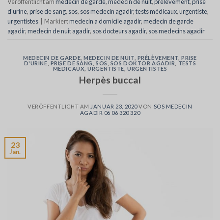
Veröffentlicht am
medecin de garde
,
medecin de nuit
,
prélèvement
,
prise
d'urine
,
prise de sang
,
sos
,
sos medecin agadir
,
tests médicaux
,
urgentiste
,
urgentistes
|
Markiert
medecin a domicile agadir
,
medecin de garde
agadir
,
medecin de nuit agadir
,
sos docteurs agadir
,
sos medecins agadir
MEDECIN DE GARDE
,
MEDECIN DE NUIT
,
PRÉLÈVEMENT
,
PRISE
D'URINE
,
PRISE DE SANG
,
SOS
,
SOS DOKTOR AGADIR
,
TESTS
MÉDICAUX
,
URGENTISTE
,
URGENTISTES
Herpès buccal
VERÖFFENTLICHT AM
JANUAR 23, 2020
VON
SOS MEDECIN
AGADIR 06 06 320 320
23
Jan.