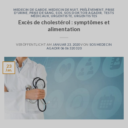
MEDECIN DE GARDE
,
MEDECIN DE NUIT
,
PRÉLÈVEMENT
,
PRISE
D'URINE
,
PRISE DE SANG
,
SOS
,
SOS DOKTOR AGADIR
,
TESTS
MÉDICAUX
,
URGENTISTE
,
URGENTISTES
Excès de cholestérol : symptômes et
alimentation
VERÖFFENTLICHT AM
JANUAR 23, 2020
VON
SOS MEDECIN
AGADIR 06 06 320 320
23
Jan.