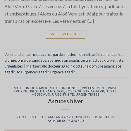
Aloé Vera: Grâce à ses vertus à la fois hydratantes, purifiantes
et antiseptiques, l’Aloès ou Aloé Vera est idéal pour traiter la
transpiration excessive. Les vêtements en […]
WEITERLESEN
→
Veröffentlicht am
medecin de garde
,
medecin de nuit
,
prélèvement
,
prise
d'urine
,
prise de sang
,
sos
,
sos medecin agadir
,
tests médicaux
,
urgentiste
,
urgentistes
|
Markiert
allo docteur agadir
,
docteur a domicile agadir
,
sos
agadir
,
sos urgences agadir
,
urgence agadir
MEDECIN DE GARDE
,
MEDECIN DE NUIT
,
PRÉLÈVEMENT
,
PRISE
D'URINE
,
PRISE DE SANG
,
SOS
,
SOS DOKTOR AGADIR
,
TESTS
MÉDICAUX
,
URGENTISTE
,
URGENTISTES
Astuces hiver
VERÖFFENTLICHT AM
JANUAR 23, 2020
VON
SOS MEDECIN
AGADIR 06 06 320 320