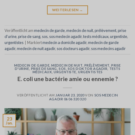
WEITERLESEN
→
Veröffentlicht am
medecin de garde
,
medecin de nuit
,
prélèvement
,
prise
d'urine
,
prise de sang
,
sos
,
sos medecin agadir
,
tests médicaux
,
urgentiste
,
urgentistes
|
Markiert
medecin a domicile agadir
,
medecin de garde
agadir
,
medecin de nuit agadir
,
sos docteurs agadir
,
sos medecins agadir
MEDECIN DE GARDE
,
MEDECIN DE NUIT
,
PRÉLÈVEMENT
,
PRISE
D'URINE
,
PRISE DE SANG
,
SOS
,
SOS DOKTOR AGADIR
,
TESTS
MÉDICAUX
,
URGENTISTE
,
URGENTISTES
E. coli une bactérie amie ou ennemie ?
VERÖFFENTLICHT AM
JANUAR 23, 2020
VON
SOS MEDECIN
AGADIR 06 06 320 320
23
Jan.