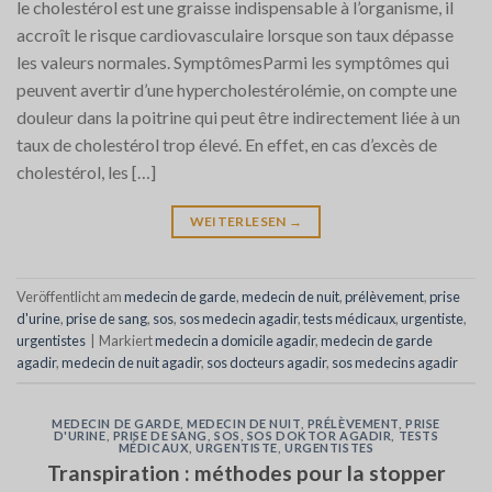
le cholestérol est une graisse indispensable à l’organisme, il
accroît le risque cardiovasculaire lorsque son taux dépasse
les valeurs normales. SymptômesParmi les symptômes qui
peuvent avertir d’une hypercholestérolémie, on compte une
douleur dans la poitrine qui peut être indirectement liée à un
taux de cholestérol trop élevé. En effet, en cas d’excès de
cholestérol, les […]
WEITERLESEN
→
Veröffentlicht am
medecin de garde
,
medecin de nuit
,
prélèvement
,
prise
d'urine
,
prise de sang
,
sos
,
sos medecin agadir
,
tests médicaux
,
urgentiste
,
urgentistes
|
Markiert
medecin a domicile agadir
,
medecin de garde
agadir
,
medecin de nuit agadir
,
sos docteurs agadir
,
sos medecins agadir
MEDECIN DE GARDE
,
MEDECIN DE NUIT
,
PRÉLÈVEMENT
,
PRISE
D'URINE
,
PRISE DE SANG
,
SOS
,
SOS DOKTOR AGADIR
,
TESTS
MÉDICAUX
,
URGENTISTE
,
URGENTISTES
Transpiration : méthodes pour la stopper