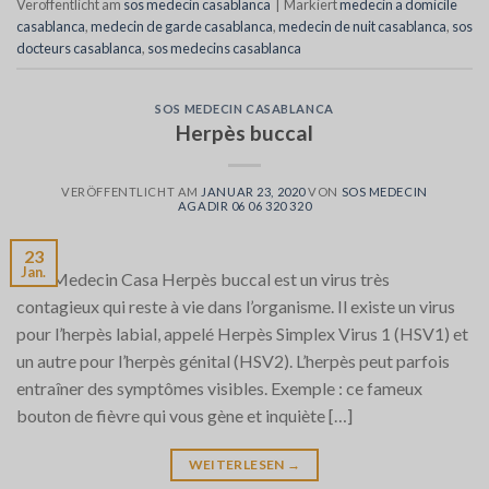
Veröffentlicht am
sos medecin casablanca
|
Markiert
medecin a domicile
casablanca
,
medecin de garde casablanca
,
medecin de nuit casablanca
,
sos
docteurs casablanca
,
sos medecins casablanca
SOS MEDECIN CASABLANCA
Herpès buccal
VERÖFFENTLICHT AM
JANUAR 23, 2020
VON
SOS MEDECIN
AGADIR 06 06 320 320
23
Jan.
SOS Medecin Casa Herpès buccal est un virus très
contagieux qui reste à vie dans l’organisme. Il existe un virus
pour l’herpès labial, appelé Herpès Simplex Virus 1 (HSV1) et
un autre pour l’herpès génital (HSV2). L’herpès peut parfois
entraîner des symptômes visibles. Exemple : ce fameux
bouton de fièvre qui vous gène et inquiète […]
WEITERLESEN
→