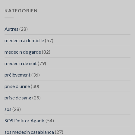
les
L’Importance
Nodules
KATEGORIEN
de
Pulmonaires
SOS
:
Médecins
Diagnostic
Autres
(28)
et
Traitement
medecin à domicile
(57)
à
Agadir
medecin de garde
(82)
medecin de nuit
(79)
prélèvement
(36)
prise d'urine
(30)
prise de sang
(29)
sos
(28)
SOS Doktor Agadir
(54)
sos medecin casablanca
(27)