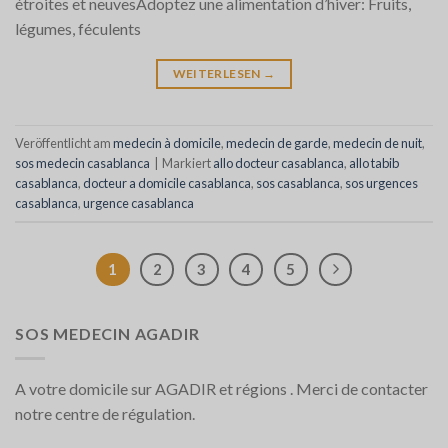
étroites et neuvesAdoptez une alimentation d’hiver: Fruits,
légumes, féculents
WEITERLESEN
→
Veröffentlicht am
medecin à domicile
,
medecin de garde
,
medecin de nuit
,
sos medecin casablanca
|
Markiert
allo docteur casablanca
,
allo tabib
casablanca
,
docteur a domicile casablanca
,
sos casablanca
,
sos urgences
casablanca
,
urgence casablanca
1
2
3
4
5
SOS MEDECIN AGADIR
A votre domicile sur AGADIR et régions . Merci de contacter
notre centre de régulation.