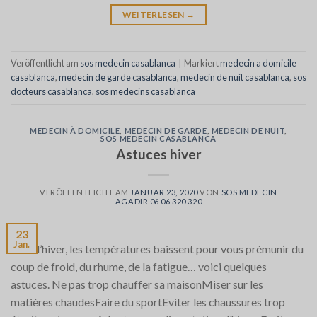
WEITERLESEN
→
Veröffentlicht am
sos medecin casablanca
|
Markiert
medecin a domicile
casablanca
,
medecin de garde casablanca
,
medecin de nuit casablanca
,
sos
docteurs casablanca
,
sos medecins casablanca
MEDECIN À DOMICILE
,
MEDECIN DE GARDE
,
MEDECIN DE NUIT
,
SOS MEDECIN CASABLANCA
Astuces hiver
VERÖFFENTLICHT AM
JANUAR 23, 2020
VON
SOS MEDECIN
AGADIR 06 06 320 320
23
Jan.
C’est l’hiver, les températures baissent pour vous prémunir du
coup de froid, du rhume, de la fatigue… voici quelques
astuces. Ne pas trop chauffer sa maisonMiser sur les
matières chaudesFaire du sportEviter les chaussures trop