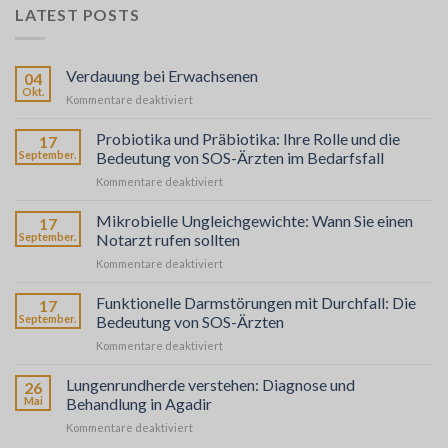
LATEST POSTS
Verdauung bei Erwachsenen
04
Okt.
für
Kommentare deaktiviert
La
Digestion
Probiotika und Präbiotika: Ihre Rolle und die
17
chez
September.
Bedeutung von SOS-Ärzten im Bedarfsfall
l’Adulte
für
Kommentare deaktiviert
Probiotiques
et
Mikrobielle Ungleichgewichte: Wann Sie einen
17
Prébiotiques
September.
Notarzt rufen sollten
:
für
Kommentare deaktiviert
Leur
Déséquilibres
Rôle
Microbiens
Funktionelle Darmstörungen mit Durchfall: Die
et
17
:
l’Importance
September.
Bedeutung von SOS-Ärzten
Quand
de
für
Kommentare deaktiviert
Faire
SOS
Troubles
Appel
Médecins
Fonctionnels
Lungenrundherde verstehen: Diagnose und
à
26
en
Intestinaux
SOS
Mai
Behandlung in Agadir
Cas
avec
Médecins
de
für
Kommentare deaktiviert
Diarrhée
Besoin
Comprendre
: