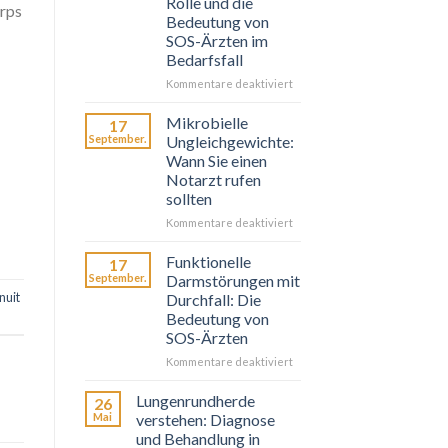
Rolle und die
orps
Bedeutung von
SOS-Ärzten im
Bedarfsfall
für
Kommentare deaktiviert
Probiotiques
et
Mikrobielle
17
Prébiotiques
September.
Ungleichgewichte:
:
Wann Sie einen
Leur
Notarzt rufen
Rôle
sollten
et
l’Importance
für
Kommentare deaktiviert
de
Déséquilibres
SOS
Microbiens
Funktionelle
17
Médecins
:
September.
Darmstörungen mit
en
Quand
nuit
Durchfall: Die
Cas
Faire
Bedeutung von
de
Appel
SOS-Ärzten
Besoin
à
SOS
für
Kommentare deaktiviert
Médecins
Troubles
Fonctionnels
Lungenrundherde
26
Intestinaux
Mai
verstehen: Diagnose
avec
und Behandlung in
Diarrhée