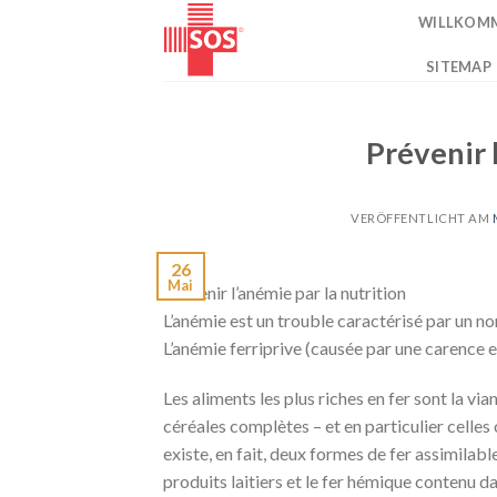
Zum
WILLKOM
Inhalt
springen
SITEMAP
Prévenir 
VERÖFFENTLICHT AM
26
Mai
Prévenir l’anémie par la nutrition
L’anémie est un trouble caractérisé par un n
L’anémie ferriprive (causée par une carence en
Les aliments les plus riches en fer sont la via
céréales complètes – et en particulier celles o
existe, en fait, deux formes de fer assimilabl
produits laitiers et le fer hémique contenu dan