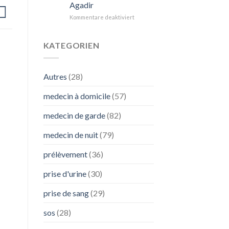
Agadir
:
L’Importance
für
Kommentare deaktiviert
de
Comprendre
SOS
les
Médecins
Nodules
KATEGORIEN
Pulmonaires
:
Diagnostic
Autres
(28)
et
Traitement
medecin à domicile
(57)
à
Agadir
medecin de garde
(82)
medecin de nuit
(79)
prélèvement
(36)
prise d'urine
(30)
prise de sang
(29)
sos
(28)