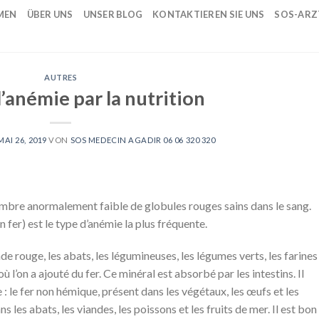
MEN
ÜBER UNS
UNSER BLOG
KONTAKTIEREN SIE UNS
SOS-ARZ
AUTRES
l’anémie par la nutrition
MAI 26, 2019
VON
SOS MEDECIN AGADIR 06 06 320 320
ombre anormalement faible de globules rouges sains dans le sang.
 fer) est le type d’anémie la plus fréquente.
nde rouge, les abats, les légumineuses, les légumes verts, les farines
ù l’on a ajouté du fer. Ce minéral est absorbé par les intestins. Il
e : le fer non hémique, présent dans les végétaux, les œufs et les
s les abats, les viandes, les poissons et les fruits de mer. Il est bon