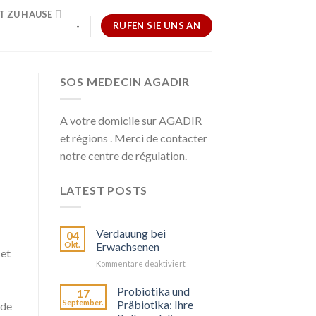
T ZU HAUSE
RUFEN SIE UNS AN
-
SOS MEDECIN AGADIR
A votre domicile sur AGADIR
et régions . Merci de contacter
notre centre de régulation.
LATEST POSTS
Verdauung bei
04
Okt.
Erwachsenen
 et
für
Kommentare deaktiviert
La
Digestion
Probiotika und
17
chez
September.
Präbiotika: Ihre
 de
l’Adulte