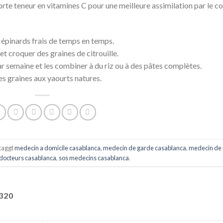
te teneur en vitamines C pour une meilleure assimilation par le c
s épinards frais de temps en temps.
t croquer des graines de citrouille.
ar semaine et les combiner à du riz ou à des pâtes complètes.
es graines aux yaourts natures.
taggt
medecin a domicile casablanca
,
medecin de garde casablanca
,
medecin de 
 docteurs casablanca
,
sos medecins casablanca
.
320