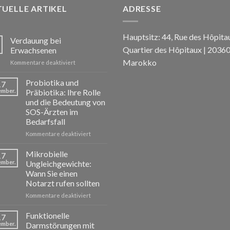
UELLE ARTIKEL
ADRESSE
Hauptsitz: 44, Rue des Hôpita
Verdauung bei
Quartier des Hôpitaux | 20360
Erwachsenen
Marokko
für
Kommentare deaktiviert
La
Digestion
Probiotika und
17
chez
ember.
Präbiotika: Ihre Rolle
l’Adulte
und die Bedeutung von
SOS-Ärzten im
Bedarfsfall
für
Kommentare deaktiviert
Probiotiques
et
Mikrobielle
17
Prébiotiques
ember.
Ungleichgewichte:
:
Wann Sie einen
Leur
Notarzt rufen sollten
Rôle
et
für
Kommentare deaktiviert
l’Importance
Déséquilibres
de
Microbiens
Funktionelle
17
SOS
:
ember.
Darmstörungen mit
Médecins
Quand