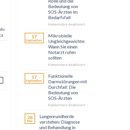
Rolle und die
Bedeutung von
SOS-Ärzten im
Bedarfsfall
für
Kommentare deaktiviert
allo
Probiotiques
et
ca
.
Mikrobielle
17
Prébiotiques
September.
Ungleichgewichte:
:
Wann Sie einen
Leur
Notarzt rufen
Rôle
sollten
et
l’Importance
für
Kommentare deaktiviert
de
Déséquilibres
SOS
Microbiens
Funktionelle
17
Médecins
:
September.
Darmstörungen mit
en
Quand
Durchfall: Die
Cas
Faire
Bedeutung von
de
Appel
SOS-Ärzten
Besoin
à
SOS
für
Kommentare deaktiviert
Médecins
Troubles
Fonctionnels
Lungenrundherde
26
Intestinaux
Mai
verstehen: Diagnose
avec
und Behandlung in
Diarrhée