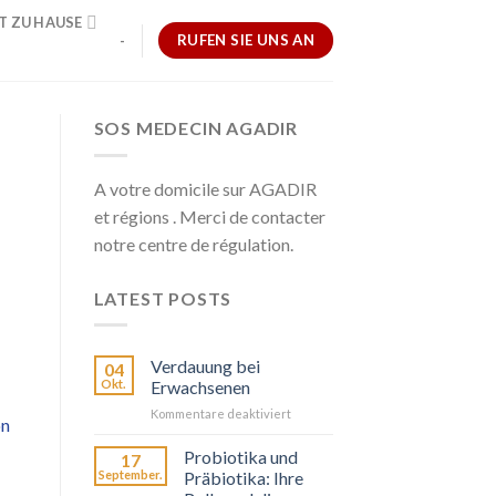
T ZU HAUSE
RUFEN SIE UNS AN
-
SOS MEDECIN AGADIR
A votre domicile sur AGADIR
et régions . Merci de contacter
notre centre de régulation.
LATEST POSTS
Verdauung bei
04
Okt.
Erwachsenen
für
Kommentare deaktiviert
on
La
Digestion
Probiotika und
17
chez
September.
Präbiotika: Ihre
l’Adulte