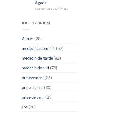
Agadir
:
L’Importance
für
Kommentare deaktiviert
de
Comprendre
SOS
les
Médecins
Nodules
KATEGORIEN
Pulmonaires
:
Diagnostic
Autres
(28)
et
Traitement
medecin à domicile
(57)
à
Agadir
medecin de garde
(82)
medecin de nuit
(79)
prélèvement
(36)
prise d'urine
(30)
prise de sang
(29)
sos
(28)