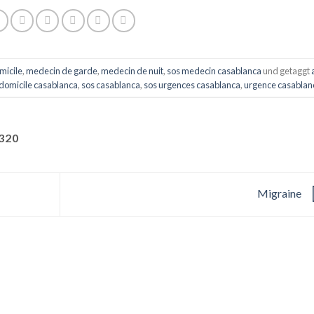
micile
,
medecin de garde
,
medecin de nuit
,
sos medecin casablanca
und getaggt
 domicile casablanca
,
sos casablanca
,
sos urgences casablanca
,
urgence casablan
320
Migraine