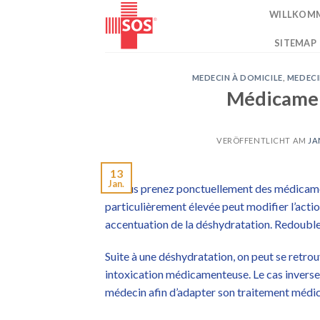
Zum
WILLKOM
Inhalt
springen
SITEMAP
MEDECIN À DOMICILE
,
MEDECI
Médicament
VERÖFFENTLICHT AM
JA
13
Jan.
Si vous prenez ponctuellement des médicamen
particulièrement élevée peut modifier l’act
accentuation de la déshydratation. Redouble
Suite à une déshydratation, on peut se retrouv
intoxication médicamenteuse. Le cas inverse p
médecin afin d’adapter son traitement méd