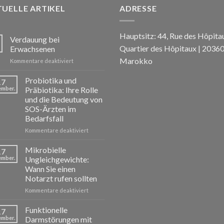
UELLE ARTIKEL
ADRESSE
Hauptsitz: 44, Rue des Hôpita
Verdauung bei
Quartier des Hôpitaux | 20360
Erwachsenen
Marokko
für
Kommentare deaktiviert
La
Digestion
Probiotika und
17
chez
ember.
Präbiotika: Ihre Rolle
l’Adulte
und die Bedeutung von
SOS-Ärzten im
Bedarfsfall
für
Kommentare deaktiviert
Probiotiques
et
Mikrobielle
17
Prébiotiques
ember.
Ungleichgewichte:
:
Wann Sie einen
Leur
Notarzt rufen sollten
Rôle
et
für
Kommentare deaktiviert
l’Importance
Déséquilibres
de
Microbiens
Funktionelle
17
SOS
:
ember.
Darmstörungen mit
Médecins
Quand