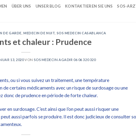
MEN
ÜBER UNS
UNSER BLOG
KONTAKTIEREN SIE UNS
SOS-ARZ
N DE GARDE
,
MEDECIN DE NUIT
,
SOS MEDECIN CASABLANCA
s et chaleur : Prudence
NUAR 13, 2020
VON
SOS MEDECIN AGADIR 06 06 320 320
ts, ou si vous suivez un traitement, une température
ion de certains médicaments avec un risque de surdosage ou une
z donc de prudence en période de forte chaleur.
er en surdosage. C’est ainsi que l’on peut aussi risquer une
eut aussi parfois se produire. Il est donc judicieux de consulter s
icamenteux.