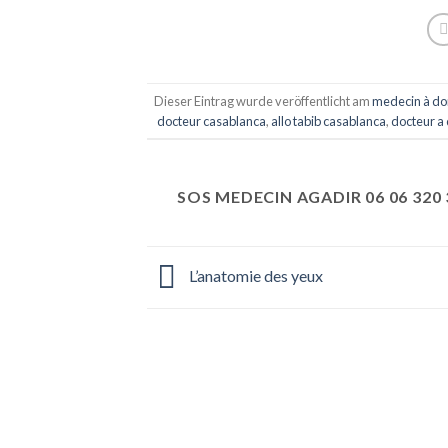
Dieser Eintrag wurde veröffentlicht am
medecin à do
docteur casablanca
,
allo tabib casablanca
,
docteur a
SOS MEDECIN AGADIR 06 06 320 
L’anatomie des yeux