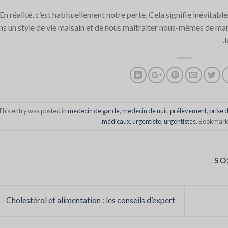
En réalité, c’est habituellement notre perte. Cela signifie inévitab
ns un style de vie malsain et de nous maltraiter nous-mêmes de mani
l
This entry was posted in
medecin de garde
,
medecin de nuit
,
prélèvement
,
prise 
.
médicaux
,
urgentiste
,
urgentistes
. Bookmark
SO
Cholestérol et alimentation : les conseils d’expert