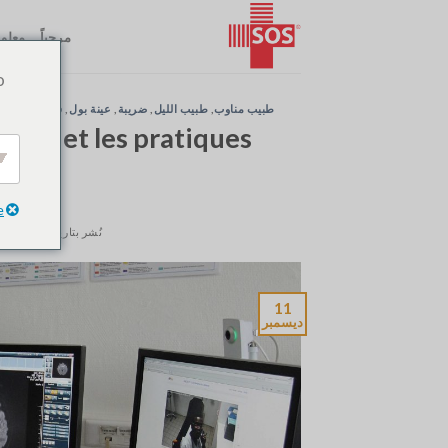
نتقل
لى
مرحباً
معلوم
لمحتوى
o
ند
,
فحص الدم
,
عينة بول
,
ضريبة
,
طبيب الليل
,
طبيب مناوب
oise et les pratiques
tales
e
نُشر بتاريخ
دجنبر 11, 2018
11
ديسمبر