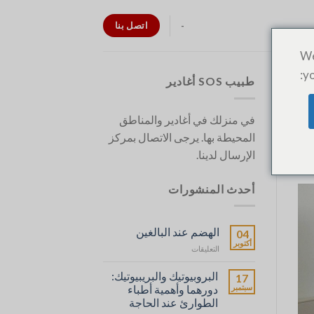
اتصل بنا
-
We
yo
طبيب SOS أغادير
في منزلك في أغادير والمناطق
المحيطة بها. يرجى الاتصال بمركز
الإرسال لدينا.
أحدث المنشورات
الهضم عند البالغين
04
أكتوبر
على
التعليقات
La
Digestion
البروبيوتيك والبريبيوتيك:
17
chez
سبتمبر
دورهما وأهمية أطباء
l’Adulte
الطوارئ عند الحاجة
مغلقة