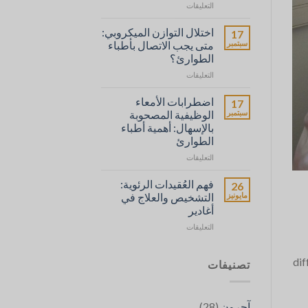
على
التعليقات
Probiotiques
et
اختلال التوازن الميكروبي:
17
Prébiotiques
سبتمبر
متى يجب الاتصال بأطباء
:
الطوارئ؟
Leur
على
Rôle
التعليقات
Déséquilibres
et
Microbiens
l’Importance
اضطرابات الأمعاء
17
:
de
سبتمبر
الوظيفية المصحوبة
Quand
SOS
بالإسهال: أهمية أطباء
Faire
Médecins
الطوارئ
Appel
en
à
Cas
على
التعليقات
SOS
Troubles
de
Médecins
Fonctionnels
Besoin
فهم العُقيدات الرئوية:
26
مغلقة
Intestinaux
مغلقة
مايونيز
التشخيص والعلاج في
avec
أغادير
Diarrhée
على
:
التعليقات
Comprendre
L’Importance
les
de
dif
Nodules
SOS
تصنيفات
Pulmonaires
Médecins
:
مغلقة
Diagnostic
(28)
آحرون
et