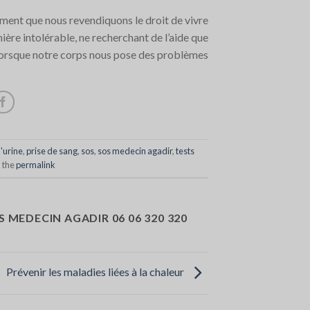
lement que nous revendiquons le droit de vivre
ère intolérable, ne recherchant de l’aide que
orsque notre corps nous pose des problèmes.
d'urine
,
prise de sang
,
sos
,
sos medecin agadir
,
tests
 the
permalink
S MEDECIN AGADIR 06 06 320 320
Prévenir les maladies liées à la chaleur