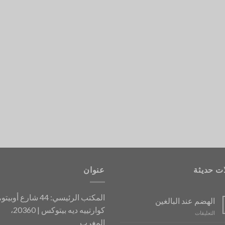
ات حديثة
عنوان
المكتب الرئيسي: 44 شارع أوبيتو،
الهضم عند البالغين
كوارتييه ديه بيتوكس | 20360،
على
التعليقات
المغرب
La