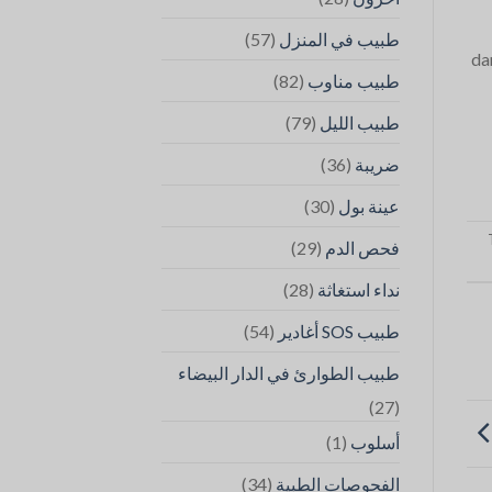
Traitement
(57)
طبيب في المنزل
à
da
Agadir
مغلقة
(82)
طبيب مناوب
(79)
طبيب الليل
(36)
ضريبة
(30)
عينة بول
(29)
فحص الدم
(28)
نداء استغاثة
(54)
طبيب SOS أغادير
طبيب الطوارئ في الدار البيضاء
(27)
(1)
أسلوب
(34)
الفحوصات الطبية