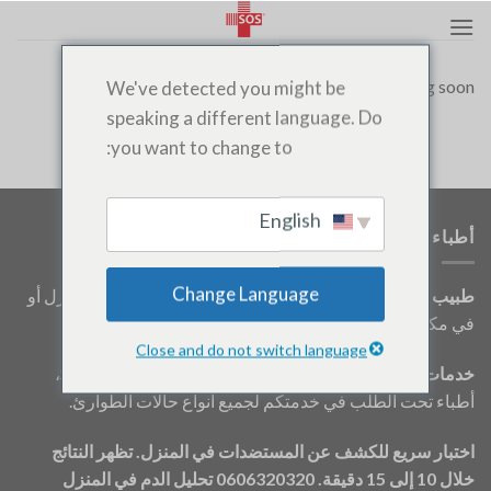
نتقل
لى
لمحتوى
We've detected you might be
Coming soon…
speaking a different language. Do
you want to change to:
English
أطباء الطوارئ
Change Language
طبيب طوارئ في المنزل في أغادير:
استشارة طبية في المنزل أو
في مكان عملك.
Close and do not switch language
خدمات الرعاية المنزلية في أغادير:
SOS Médecin AGADIR،
أطباء تحت الطلب في خدمتكم لجميع أنواع حالات الطوارئ.
اختبار سريع للكشف عن المستضدات في المنزل. تظهر النتائج
خلال 10 إلى 15 دقيقة. 0606320320
تحليل الدم في المنزل