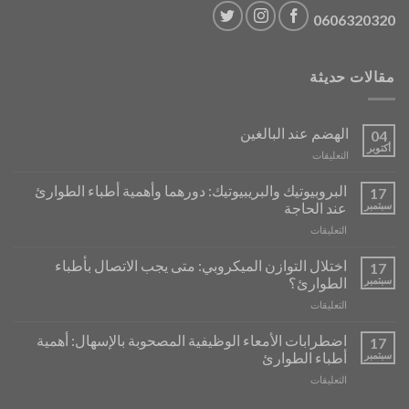
0606320320
مقالات حديثة
الهضم عند البالغين
04
أكتوبر
على
التعليقات
La
Digestion
البروبيوتيك والبريبيوتيك: دورهما وأهمية أطباء الطوارئ
17
chez
سبتمبر
عند الحاجة
l’Adulte
على
التعليقات
مغلقة
Probiotiques
et
اختلال التوازن الميكروبي: متى يجب الاتصال بأطباء
17
Prébiotiques
سبتمبر
الطوارئ؟
:
على
التعليقات
Leur
Déséquilibres
Rôle
Microbiens
et
اضطرابات الأمعاء الوظيفية المصحوبة بالإسهال: أهمية
17
:
l’Importance
سبتمبر
أطباء الطوارئ
Quand
de
على
التعليقات
Faire
SOS
Troubles
Appel
Médecins