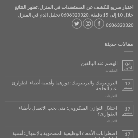
اختبار سريع للكشف عن المستضدات في المنزل. تظهر النتائج
خلال 10 إلى 15 دقيقة. 0606320320
تحليل الدم في المنزل
0606320320
مقالات حديثة
الهضم عند البالغين
04
أكتوبر
على
التعليقات
La
Digestion
البروبيوتيك والبريبيوتيك: دورهما وأهمية أطباء الطوارئ
17
chez
سبتمبر
عند الحاجة
l’Adulte
على
التعليقات
مغلقة
Probiotiques
et
اختلال التوازن الميكروبي: متى يجب الاتصال بأطباء
17
Prébiotiques
سبتمبر
الطوارئ؟
:
على
التعليقات
Leur
Déséquilibres
Rôle
Microbiens
et
اضطرابات الأمعاء الوظيفية المصحوبة بالإسهال: أهمية
17
:
l’Importance
سبتمبر